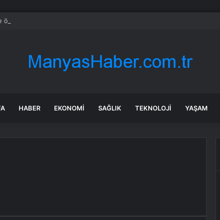
e özel sektör uyduları yörüngede 1,5 saatte görüntü göndererek hız reko
FA
HABER
EKONOMI
SAĞLIK
TEKNOLOJI
YAŞAM