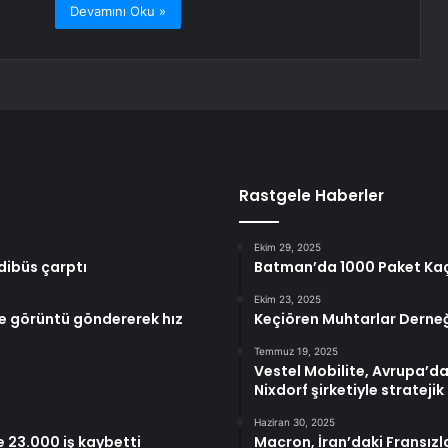
Devamını Oku »
Rastgele Haberler
Ekim 29, 2025
dibüs çarptı
Batman’da 1000 Paket Kaça
Ekim 23, 2025
te görüntü göndererek hız
Keçiören Muhtarlar Derneği
Temmuz 19, 2025
Vestel Mobilite, Avrupa’dak
Nixdorf şirketiyle stratejik 
Haziran 30, 2025
23.000 iş kaybetti
Macron, İran’daki Fransızla