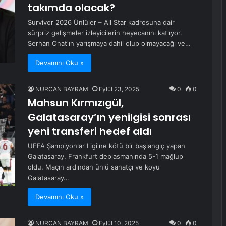
takımda olacak?
Survivor 2026 Ünlüler – All Star kadrosuna dair
sürpriz gelişmeler izleyicilerin heyecanını katlıyor.
Serhan Onat'ın yarışmaya dahil olup olmayacağı ve…
Devamını Oku »
NURCAN BAYRAM
Eylül 23, 2025
0
0
Mahsun Kırmızıgül,
Galatasaray’ın yenilgisi sonrası
yeni transferi hedef aldı
UEFA Şampiyonlar Ligi'ne kötü bir başlangıç yapan
Galatasaray, Frankfurt deplasmanında 5-1 mağlup
oldu. Maçın ardından ünlü sanatçı ve koyu
Galatasaray…
Devamını Oku »
NURCAN BAYRAM
Eylül 10, 2025
0
0