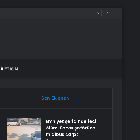
ru kırdı
İLETIŞIM
Son Eklenen
Emniyet şeridinde feci
ölüm: Servis şoförüne
midibüs çarptı