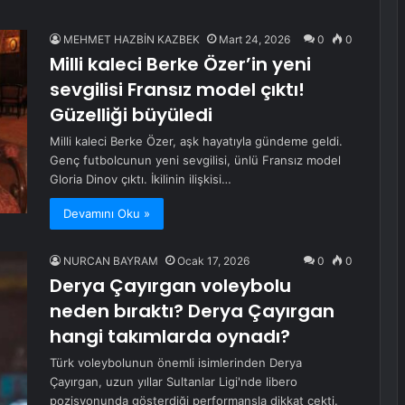
MEHMET HAZBİN KAZBEK
Mart 24, 2026
0
0
Milli kaleci Berke Özer’in yeni
sevgilisi Fransız model çıktı!
Güzelliği büyüledi
Milli kaleci Berke Özer, aşk hayatıyla gündeme geldi.
Genç futbolcunun yeni sevgilisi, ünlü Fransız model
Gloria Dinov çıktı. İkilinin ilişkisi…
Devamını Oku »
NURCAN BAYRAM
Ocak 17, 2026
0
0
Derya Çayırgan voleybolu
neden bıraktı? Derya Çayırgan
hangi takımlarda oynadı?
Türk voleybolunun önemli isimlerinden Derya
Çayırgan, uzun yıllar Sultanlar Ligi'nde libero
pozisyonunda gösterdiği performansla dikkat çekti.