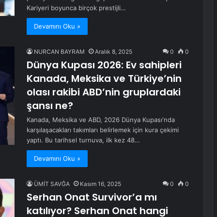
Kariyeri boyunca birçok prestijli…
Devamını Oku »
NURCAN BAYRAM
Aralık 8, 2025
0
0
Dünya Kupası 2026: Ev sahipleri
Kanada, Meksika ve Türkiye’nin
olası rakibi ABD’nin gruplardaki
şansı ne?
Kanada, Meksika ve ABD, 2026 Dünya Kupası'nda
karşılaşacakları takımları belirlemek için kura çekimi
yaptı. Bu tarihsel turnuva, ilk kez 48…
Devamını Oku »
ÜMİT SAVĞA
Kasım 16, 2025
0
0
Serhan Onat Survivor’a mı
katılıyor? Serhan Onat hangi