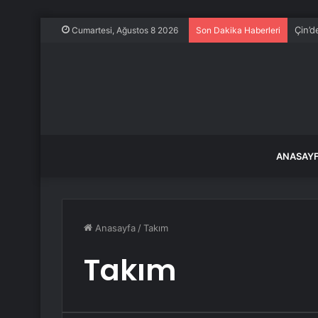
Çin’d
Cumartesi, Ağustos 8 2026
Son Dakika Haberleri
ANASAY
Anasayfa
/
Takım
Takım