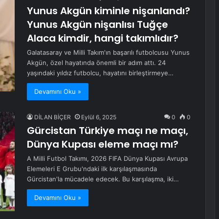
Yunus Akgün kiminle nişanlandı?
Yunus Akgün nişanlısı Tuğçe
Alaca kimdir, hangi takımlıdır?
Galatasaray ve Milli Takım'ın başarılı futbolcusu Yunus
Akgün, özel hayatında önemli bir adım attı. 24
yaşındaki yıldız futbolcu, hayatını birleştirmeye…
Devamını Oku »
DİLAN BİÇER
Eylül 6, 2025
0
0
Gürcistan Türkiye maçı ne maçı,
Dünya Kupası eleme maçı mı?
A Milli Futbol Takımı, 2026 FIFA Dünya Kupası Avrupa
Elemeleri E Grubu'ndaki ilk karşılaşmasında
Gürcistan'la mücadele edecek. Bu karşılaşma, iki…
Devamını Oku »