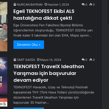
NURCAN BAYRAM
Haziran 1, 2024
0
0
Egeli TEKNOFEST Ekibi ALS
hastalığına dikkat çekti
Ege Üniversitesi Fen Fakültesi Biyoloji Bölümü
öğrencilerinin oluşturduğu, TEKNOFEST 2024’te yarı
finale kalan 5 takımdan biri olan EHA, Mayıs ayının…
Devamını Oku »
ÜMİT SAVĞA
Mayıs 14, 2024
0
0
TEKNOFEST TravelX Ideathon
Yarışması için başvurular
devam ediyor
TEKNOFEST Havacılık, Uzay ve Teknoloji Festivali
kapsamında THY (Türk Hava Yolları) yürütücülüğünde
düzenlenen TravelX Ideathon Yarışması için
başvurular 30 Haziran…