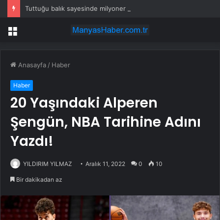
Tuttuğu balık sayesinde milyoner oldu
Menü
Anasayfa
/
Haber
Haber
20 Yaşındaki Alperen
Şengün, NBA Tarihine Adını
Yazdı!
YILDIRIM YILMAZ
Aralık 11, 2022
0
10
Bir dakikadan az