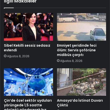
İlgili Makaleler
Sibel Kekilli sessiz sedasız
Emniyet şeridinde feci
evlendi
ölüm: Servis şoförüne
midibüs çarptı
Ağustos 8, 2026
Ağustos 8, 2026
Çin’de özel sektör uyduları
Amasya’da İstinat Duvarı
yörüngede 1,5 saatte
Çöktü
görüntü göndererek hız