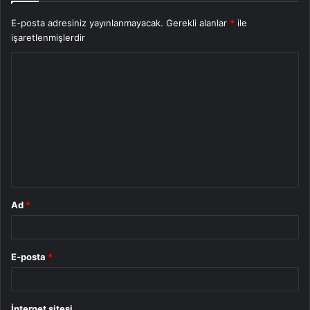
E-posta adresiniz yayınlanmayacak.
Gerekli alanlar
*
ile
işaretlenmişlerdir
Y
o
r
u
m
*
Ad
*
E-posta
*
İnternet sitesi