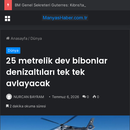
BM Genel Sekreteri Guterres: Kıbrıs’ta barışı dayatamayız, Kıbrıslılar inşa edebilir
Menü
Anasayfa
/
Dünya
Dünya
25 metrelik dev bibonlar
denizaltıları tek tek
avlayacak
NURCAN BAYRAM
Temmuz 6, 2026
0
0
2 dakika okuma süresi