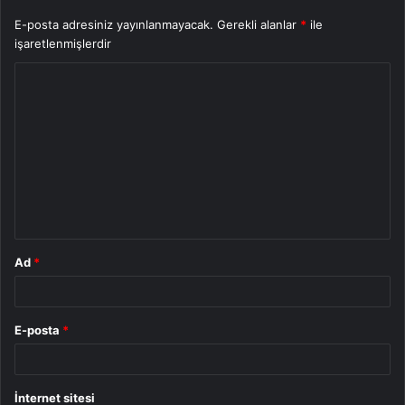
E-posta adresiniz yayınlanmayacak.
Gerekli alanlar
*
ile
işaretlenmişlerdir
Y
o
r
u
m
*
Ad
*
E-posta
*
İnternet sitesi