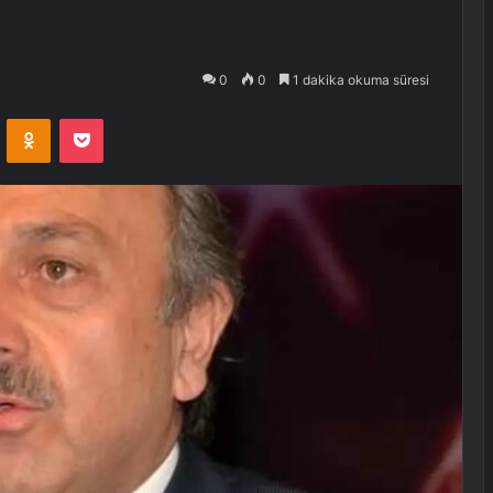
0
0
1 dakika okuma süresi
VKontakte
Odnoklassniki
Pocket