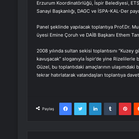
Erzurum Koordinatörlüğü, İspir Belediyesi, ETS
Sanayi Başkanlığı, DAGC ve İSPA-KAL-Der payda
Panel şeklinde yapılacak toplantıya Prof.Dr. Mus
üyesi Emine Çoruh ve DAİB Başkanı Ethem Tanrıv
2008 yılında sultan sekisi toplantısını “Kuzey
kavuşacak” sloganıyla İspir’de yine Rizelilerle b
Güzel, bu toplantıdaki amaçlarının ulaşımdaki 
tekrar hatırlatarak vatandaşları toplantıya dav
Facebook
Twitter
LinkedIn
Tumblr
Pint
Paylaş