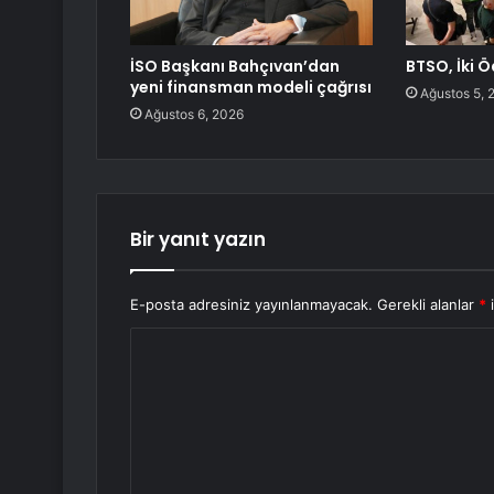
İSO Başkanı Bahçıvan’dan
BTSO, İki Ö
yeni finansman modeli çağrısı
Ağustos 5, 
Ağustos 6, 2026
Bir yanıt yazın
E-posta adresiniz yayınlanmayacak.
Gerekli alanlar
*
i
Y
o
r
u
m