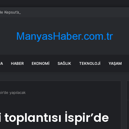
’de Kepsut’a Kent Lokantası ve altyapı desteği
FA
HABER
EKONOMI
SAĞLIK
TEKNOLOJI
YAŞAM
pir’de yapılacak
 toplantısı İspir’de