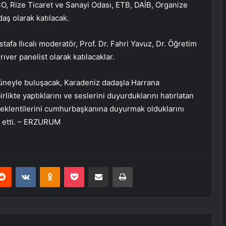
O, Rize Ticaret ve Sanayi Odası, ETB, DAİB, Organize
ş olarak katılacak.
tafa Ilıcalı moderatör, Prof. Dr. Fahri Yavuz, Dr. Öğretim
er panelist olarak katılacaklar.
 güneyle buluşacak, Karadeniz dadaşla Harrana
irlikte yaptıklarını ve seslerini duyurduklarını hatırlatan
beklentilerini cumhurbaşkanına duyurmak olduklarını
et etti. – ERZURUM
erest
Reddit
VKontakte
Odnoklassniki
Pocket
E-Posta ile paylaş
Yazdır