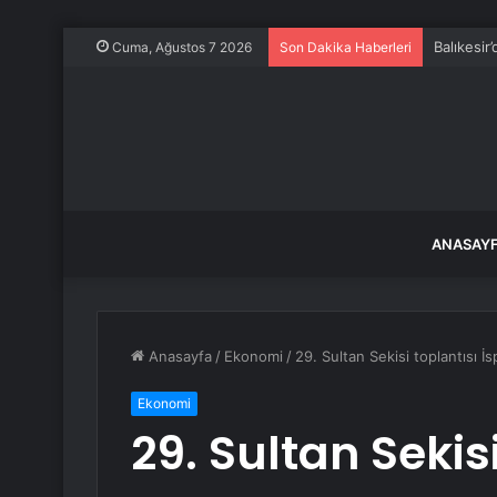
Balıkesir
Cuma, Ağustos 7 2026
Son Dakika Haberleri
ANASAY
Anasayfa
/
Ekonomi
/
29. Sultan Sekisi toplantısı İs
Ekonomi
29. Sultan Sekisi