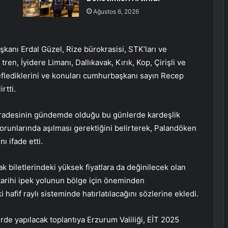
Ağustos 6, 2026
kanı Erdal Güzel, Rize bürokrasisi, STK’ları ve
tren, İyidere Limanı, Dallıkavak, Kırık, Kop, Çirişli ve
flediklerini ve konuları cumhurbaşkanı sayın Recep
rtti.
a” iradesinin gündemde olduğu bu günlerde kardeşlik
sorunlarında aşılması gerektiğini belirterek, Palandöken
ı ifade etti.
ak biletlerindeki yüksek fiyatlara da değinilecek olan
 tarihi ipek yolunun bölge için öneminden
hafif raylı sisteminde hatırlatılacağını sözlerine ekledi.
de yapılacak toplantıya Erzurum Valiliği, EİT 2025