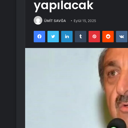
yapılacak
ÜMİT SAVĞA
Eylül 15, 2025
Facebook
Twitter
LinkedIn
Tumblr
Pinterest
Reddit