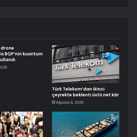
 drone
da BQP’nin kuantum
kullandı
2026
Türk Telekom’dan ikinci
çeyrekte beklenti üstü net kâr
Ağustos 6, 2026