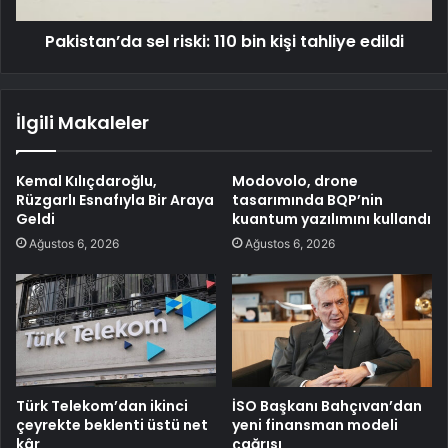
Pakistan’da sel riski: 110 bin kişi tahliye edildi
İlgili Makaleler
Kemal Kılıçdaroğlu,
Modovolo, drone
Rüzgarlı Esnafıyla Bir Araya
tasarımında BQP’nin
Geldi
kuantum yazılımını kullandı
Ağustos 6, 2026
Ağustos 6, 2026
Türk Telekom’dan ikinci
İSO Başkanı Bahçıvan’dan
çeyrekte beklenti üstü net
yeni finansman modeli
kâr
çağrısı