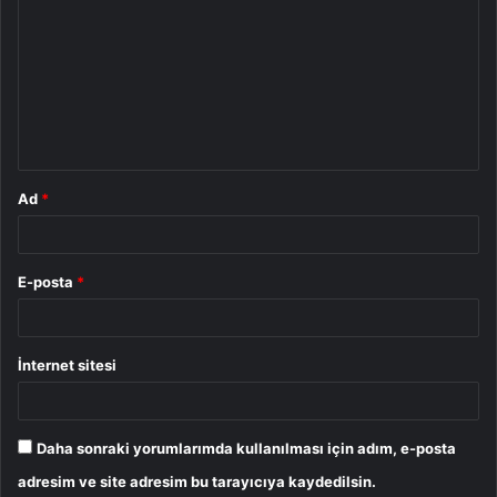
o
r
u
m
*
Ad
*
E-posta
*
İnternet sitesi
Daha sonraki yorumlarımda kullanılması için adım, e-posta
adresim ve site adresim bu tarayıcıya kaydedilsin.