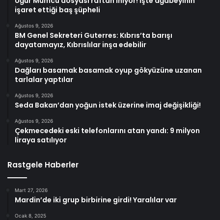
Uğur Mumcu dosyası raftan iniyor! İşte ağabeyinin
işaret ettiği baş şüpheli
Ağustos 9, 2026
BM Genel Sekreteri Guterres: Kıbrıs’ta barışı
dayatamayız, Kıbrıslılar inşa edebilir
Ağustos 9, 2026
Dağları basamak basamak oyup gökyüzüne uzanan
tarlalar yaptılar
Ağustos 9, 2026
Seda Bakan’dan yoğun istek üzerine imaj değişikliği!
Ağustos 9, 2026
Çekmecedeki eski telefonlarını atan yandı: 9 milyon
liraya satılıyor
Rastgele Haberler
Mart 27, 2026
Mardin’de iki grup birbirine girdi! Yaralılar var
Ocak 8, 2025