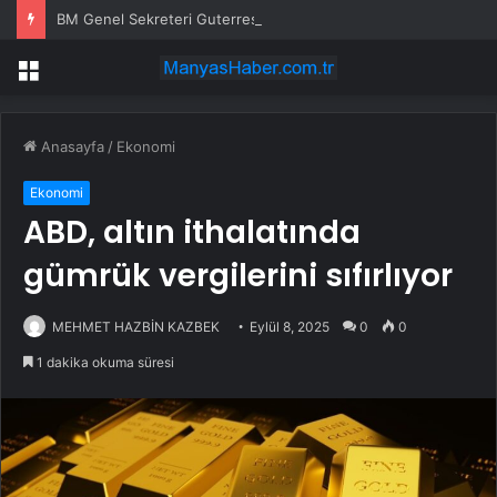
BM Genel Sekreteri Guterres: Kıbrıs’ta barışı dayatamayız, Kıbrıslılar inşa edebilir
Menü
Anasayfa
/
Ekonomi
Ekonomi
ABD, altın ithalatında
gümrük vergilerini sıfırlıyor
MEHMET HAZBİN KAZBEK
Eylül 8, 2025
0
0
1 dakika okuma süresi