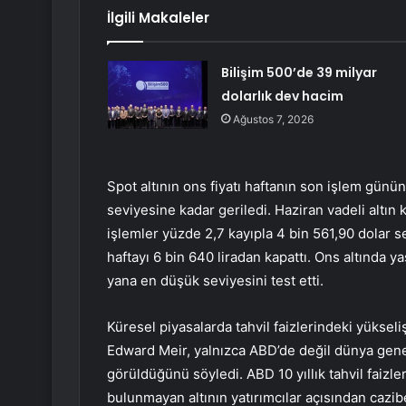
İlgili Makaleler
Bilişim 500’de 39 milyar
dolarlık dev hacim
Ağustos 7, 2026
Spot altının ons fiyatı haftanın son işlem gün
seviyesine kadar geriledi. Haziran vadeli altın 
işlemler yüzde 2,7 kayıpla 4 bin 561,90 dolar s
haftayı 6 bin 640 liradan kapattı. Ons altında ya
yana en düşük seviyesini test etti.
Küresel piyasalarda tahvil faizlerindeki yükseliş
Edward Meir, yalnızca ABD’de değil dünya genel
görüldüğünü söyledi. ABD 10 yıllık tahvil faizleri
bulunmayan altının yatırımcılar açısından cazibe