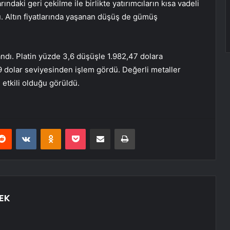
ındaki geri çekilme ile birlikte yatırımcıların kısa vadeli
. Altın fiyatlarında yaşanan düşüş de gümüş
andı. Platin yüzde 3,6 düşüşle 1.982,47 dolara
9 dolar seviyesinden işlem gördü. Değerli metaller
 etkili olduğu görüldü.
erest
Reddit
VKontakte
Odnoklassniki
Pocket
E-Posta ile paylaş
Yazdır
EK