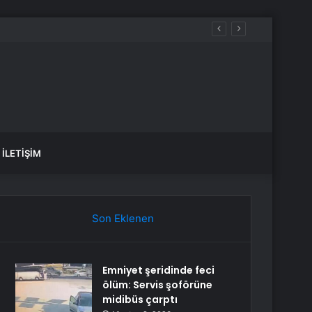
ru kırdı
İLETIŞIM
Son Eklenen
Emniyet şeridinde feci
ölüm: Servis şoförüne
midibüs çarptı