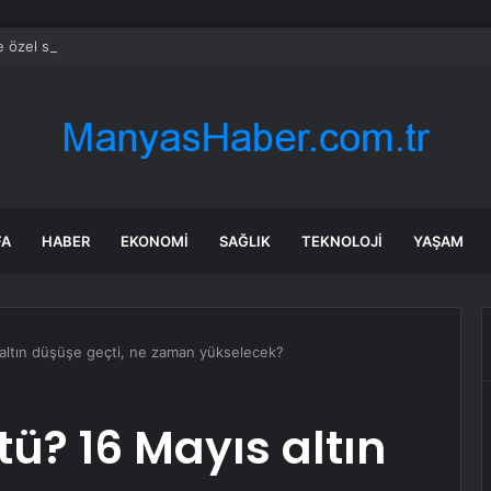
e özel sektör uyduları yörüngede 1,5 saatte görüntü göndererek hız reko
FA
HABER
EKONOMI
SAĞLIK
TEKNOLOJI
YAŞAM
altın düşüşe geçti, ne zaman yükselecek?
tü? 16 Mayıs altın