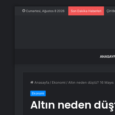
Çin’d
Cumartesi, Ağustos 8 2026
Son Dakika Haberleri
ANASAY
Anasayfa
/
Ekonomi
/
Altın neden düştü? 16 Mayıs 
Ekonomi
Altın neden düş