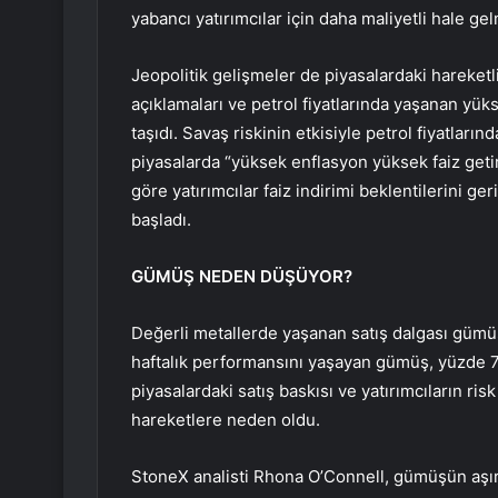
yabancı yatırımcılar için daha maliyetli hale gel
Jeopolitik gelişmeler de piyasalardaki hareketli
açıklamaları ve petrol fiyatlarında yaşanan yü
taşıdı. Savaş riskinin etkisiyle petrol fiyatların
piyasalarda “yüksek enflasyon yüksek faiz geti
göre yatırımcılar faiz indirimi beklentilerini ger
başladı.
GÜMÜŞ NEDEN DÜŞÜYOR?
Değerli metallerde yaşanan satış dalgası gümüş 
haftalık performansını yaşayan gümüş, yüzde 7,
piyasalardaki satış baskısı ve yatırımcıların ris
hareketlere neden oldu.
StoneX analisti Rhona O’Connell, gümüşün aşırı