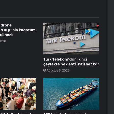
 drone
da BQP’nin kuantum
kullandı
2026
Türk Telekom’dan ikinci
çeyrekte beklenti üstü net kâr
Ağustos 6, 2026