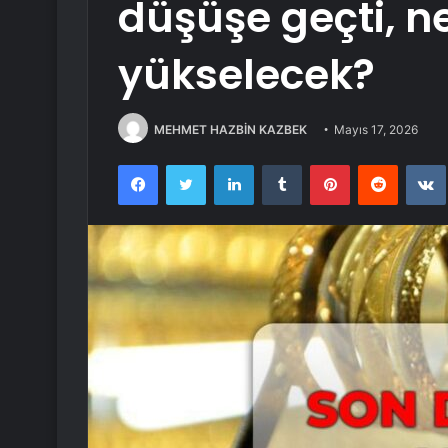
düşüşe geçti, 
yükselecek?
MEHMET HAZBİN KAZBEK
Mayıs 17, 2026
Facebook
Twitter
LinkedIn
Tumblr
Pinterest
Reddit