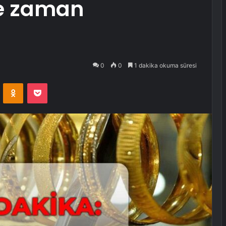
ne zaman
0
0
1 dakika okuma süresi
VKontakte
Odnoklassniki
Pocket