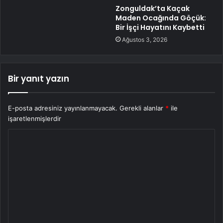
Zonguldak’ta Kaçak
Maden Ocağında Göçük:
Bir İşçi Hayatını Kaybetti
Ağustos 3, 2026
Bir yanıt yazın
E-posta adresiniz yayınlanmayacak.
Gerekli alanlar
*
ile
işaretlenmişlerdir
Y
o
r
u
m
*