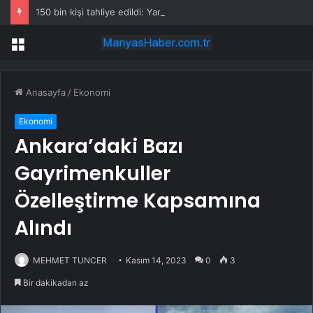
150 bin kişi tahliye edildi: Yangınları durduramayınca atları saldılar
Menü
Anasayfa
/
Ekonomi
Ekonomi
Ankara’daki Bazı
Gayrimenkuller
Özelleştirme Kapsamına
Alındı
MEHMET TUNCER
Kasım 14, 2023
0
3
Bir dakikadan az