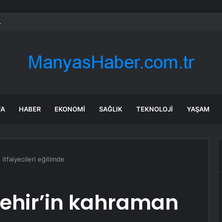
e Russell: Düzlüklerdeki Ciddi Sorun Takım Arkadaşıyla Mücadeleyi İmkan
FA
HABER
EKONOMI
SAĞLIK
TEKNOLOJI
YAŞAM
itfaiyecileri eğitimde
ehir’in kahraman