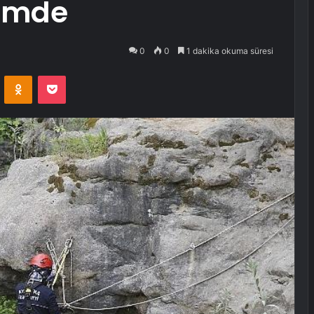
timde
0
0
1 dakika okuma süresi
VKontakte
Odnoklassniki
Pocket