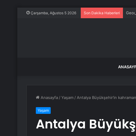
Georg
Çarşamba, Ağustos 5 2026
Son Dakika Haberleri
ANASAY
Anasayfa
/
Yaşam
/
Antalya Büyükşehir’in kahraman 
Yaşam
Antalya Büyükş