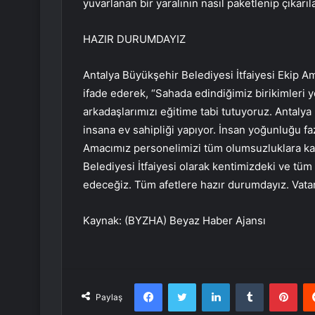
yuvarlanan bir yaralının nasıl paketlenip çıkarıl
HAZIR DURUMDAYIZ
Antalya Büyükşehir Belediyesi İtfaiyesi Ekip Amir
ifade ederek, “Sahada edindiğimiz birikimleri y
arkadaşlarımızı eğitime tabi tutuyoruz. Antalya 
insana ev sahipliği yapıyor. İnsan yoğunluğu fa
Amacımız personelimizi tüm olumsuzluklara kar
Belediyesi İtfaiyesi olarak kentimizdeki ve tü
edeceğiz. Tüm afetlere hazır durumdayız. Vatan
Kaynak: (BYZHA) Beyaz Haber Ajansı
Facebook
Twitter
LinkedIn
Tumblr
Pint
Paylaş