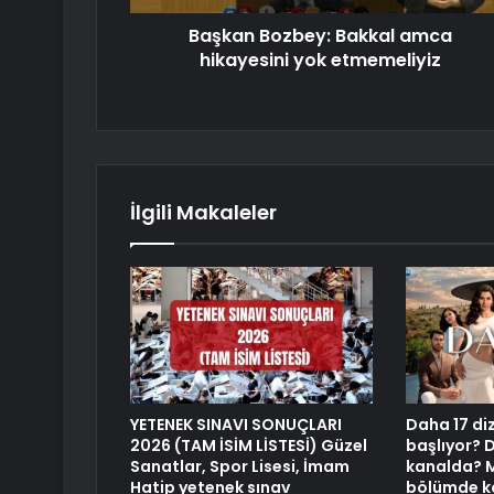
Başkan Bozbey: Bakkal amca
hikayesini yok etmemeliyiz
İlgili Makaleler
YETENEK SINAVI SONUÇLARI
Daha 17 di
2026 (TAM İSİM LİSTESİ) Güzel
başlıyor? 
Sanatlar, Spor Lisesi, İmam
kanalda? M
Hatip yetenek sınav
bölümde k