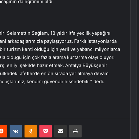
acağının da eğitimini aldı.
i Selamettin Sağlam, 18 yıldır itfaiyecilik yaptığını
eni arkadaşlarımızla paylaşıyoruz. Farklı istasyonlarda
bir turizm kenti olduğu için yerli ve yabancı milyonlarca
zla olduğu için çok fazla arama kurtarma olayı oluyor.
şı en iyi şekilde hazır etmek. Antalya Büyükşehir
m ülkedeki afetlerde en ön sırada yer almaya devam
daşlarımız, kendini güvende hissedebilir” dedi.
erest
Reddit
VKontakte
Odnoklassniki
Pocket
E-Posta ile paylaş
Yazdır