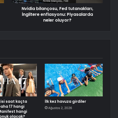
Nvidia bilançosu, Fed tutanakları,
İngiltere enflasyonu: Piyasalarda
neler oluyor?
zisi saat kaçta
İlk kez havuza girdiler
Daha 17 hangi
Ağustos 2, 2026
anifest hangi
onuk olacak?