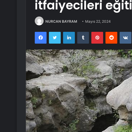
itfaiyecileri eği
NURCAN BAYRAM
Mayıs 22, 2024
Facebook
Twitter
LinkedIn
Tumblr
Pinterest
Reddit