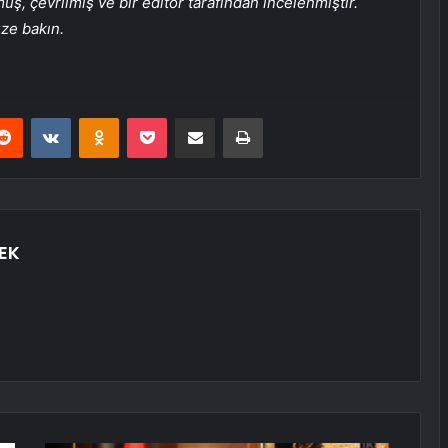
, çevrilmiş ve bir editör tarafından incelenmiştir.
üze bakın.
erest
Reddit
VKontakte
Odnoklassniki
Pocket
E-Posta ile paylaş
Yazdır
EK