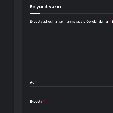
Bir yanıt yazın
E-posta adresiniz yayınlanmayacak.
Gerekli alanlar
*
i
Y
o
r
u
m
*
Ad
*
E-posta
*