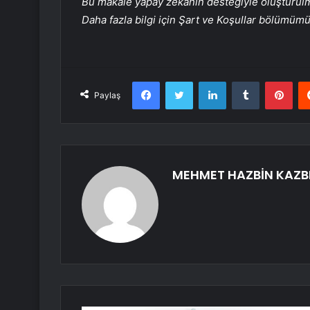
Bu makale yapay zekanın desteğiyle oluşturulmuş
Daha fazla bilgi için Şart ve Koşullar bölümüm
Facebook
Twitter
LinkedIn
Tumblr
Pint
Paylaş
MEHMET HAZBİN KAZB