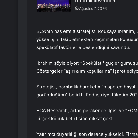
dolarlık dev hacim
Ağustos 7, 2026
BCA’nın baş emtia stratejisti Roukaya Ibrahim, S
yükselişini takip etmekten kaçınmaları konusun
spekülatif faktörlerle beslendiğini savundu.
Ibrahim şöyle diyor: “Spekülatif güçler gümüşü
Göstergeler “aşırı alım koşullarına” işaret ediyo
Stratejist, parabolik hareketin “nispeten hayal k
göründüğünü” belirtti. Endüstriyel tüketim 202
BCA Research, artan perakende ilgisi ve “FOMO
birçok köpük belirtisine dikkat çekti.
Yatırımcı duyarlılığı son derece yükseldi. Firma