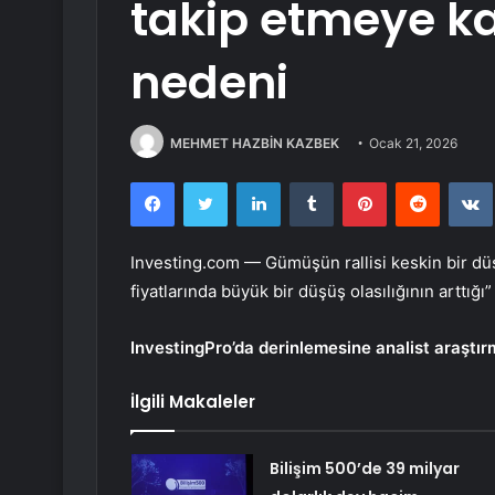
takip etmeye kar
nedeni
MEHMET HAZBİN KAZBEK
Ocak 21, 2026
Facebook
Twitter
LinkedIn
Tumblr
Pinterest
Reddit
Investing.com —
Gümüşün
rallisi keskin bir d
fiyatlarında büyük bir düşüş olasılığının arttı
InvestingPro’da derinlemesine analist araştır
İlgili Makaleler
Bilişim 500’de 39 milyar