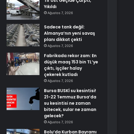
Tır Üst Geçide Çarptı,
Yıkıldı
Ağustos 7, 2026
Sadece tank değil:
Almanya’nın yeni savaş
planı dikkat çekti
Ağustos 7, 2026
Fabrikada rekor zam: En
düşük maaş 153 bin TL’ye
çıktı, işçiler halay
çekerek kutladı
Ağustos 7, 2026
Bursa BUSKİ su kesintisi!
21-22 Temmuz Bursa’da
su kesintisi ne zaman
bitecek, sular ne zaman
gelecek?
Ağustos 7, 2026
Bolu’da Kurban Bayramı