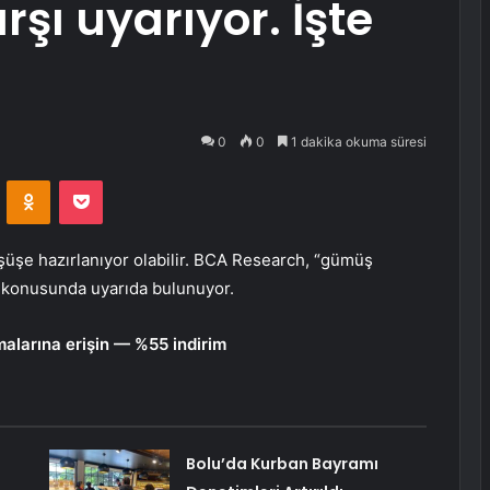
şı uyarıyor. İşte
0
0
1 dakika okuma süresi
VKontakte
Odnoklassniki
Pocket
üşüşe hazırlanıyor olabilir. BCA Research, “
gümüş
ğı” konusunda uyarıda bulunuyor.
malarına erişin — %55 indirim
Bolu’da Kurban Bayramı