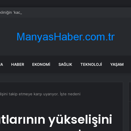
 kliniğin ‘kadın sünneti’ ilanına soruşturma
FA
HABER
EKONOMI
SAĞLIK
TEKNOLOJI
YAŞAM
işini takip etmeye karşı uyarıyor. İşte nedeni
larının yükselişini