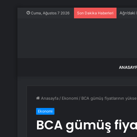
Ağrı’daki
Cuma, Ağustos 7 2026
Son Dakika Haberleri
ANASAY
Anasayfa
/
Ekonomi
/
BCA gümüş fiyatlarının yüksel
Ekonomi
BCA gümüş fiyat