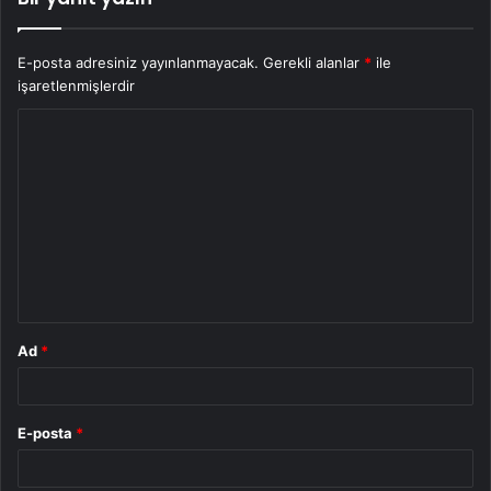
E-posta adresiniz yayınlanmayacak.
Gerekli alanlar
*
ile
işaretlenmişlerdir
Y
o
r
u
m
*
Ad
*
E-posta
*