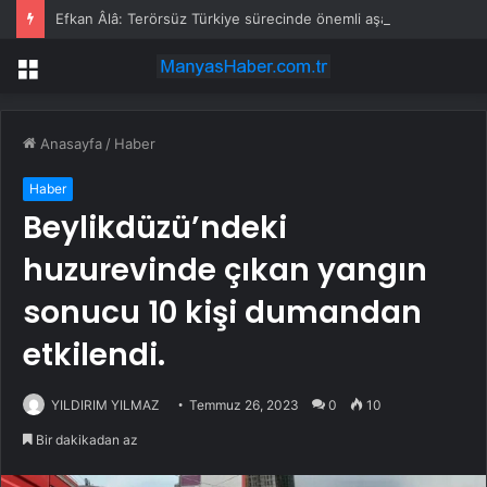
Efkan Âlâ: Terörsüz Türkiye sürecinde önemli aşamaya ulaşıldı
Menü
Anasayfa
/
Haber
Haber
Beylikdüzü’ndeki
huzurevinde çıkan yangın
sonucu 10 kişi dumandan
etkilendi.
YILDIRIM YILMAZ
Temmuz 26, 2023
0
10
Bir dakikadan az