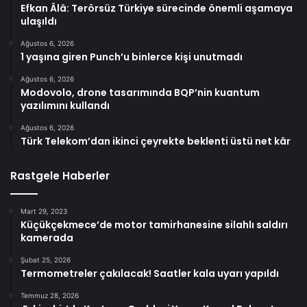
Efkan Âlâ: Terörsüz Türkiye sürecinde önemli aşamaya
ulaşıldı
Ağustos 6, 2026
1 yaşına giren Punch’u binlerce kişi unutmadı
Ağustos 6, 2026
Modovolo, drone tasarımında BQP’nin kuantum
yazılımını kullandı
Ağustos 6, 2026
Türk Telekom’dan ikinci çeyrekte beklenti üstü net kâr
Rastgele Haberler
Mart 29, 2023
Küçükçekmece’de motor tamirhanesine silahlı saldırı
kamerada
Şubat 25, 2026
Termometreler çakılacak! Saatler kala uyarı yapıldı
Temmuz 28, 2026