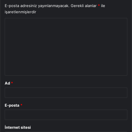
E-posta adresiniz yayınlanmayacak.
Gerekli alanlar
*
ile
işaretlenmişlerdir
Y
o
r
u
m
*
Ad
*
E-posta
*
İnternet sitesi