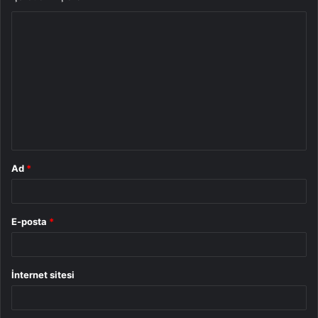
Y
o
r
u
m
*
Ad
*
E-posta
*
İnternet sitesi