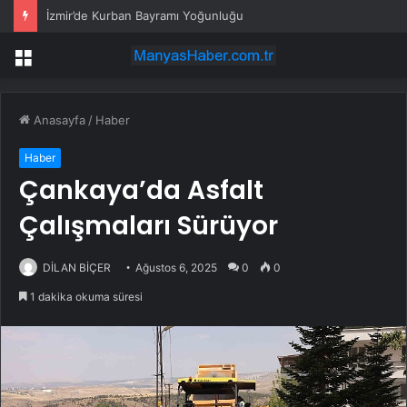
İzmir’de Kurban Bayramı Yoğunluğu
Menü
Anasayfa
/
Haber
Haber
Çankaya’da Asfalt
Çalışmaları Sürüyor
DİLAN BİÇER
Ağustos 6, 2025
0
0
1 dakika okuma süresi