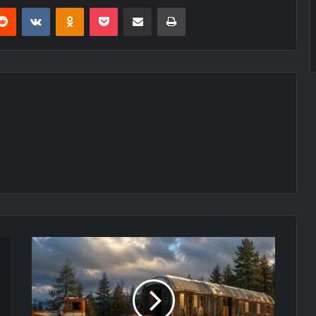
erest
Reddit
VKontakte
Odnoklassniki
Pocket
E-Posta ile paylaş
Yazdır