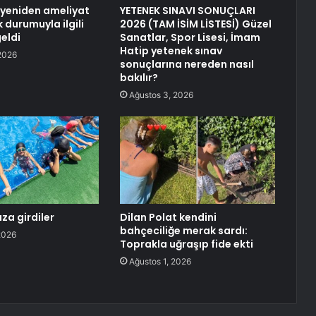
c yeniden ameliyat
YETENEK SINAVI SONUÇLARI
k durumuyla ilgili
2026 (TAM İSİM LİSTESİ) Güzel
eldi
Sanatlar, Spor Lisesi, İmam
Hatip yetenek sınav
2026
sonuçlarına nereden nasıl
bakılır?
Ağustos 3, 2026
uza girdiler
Dilan Polat kendini
bahçeciliğe merak sardı:
2026
Toprakla uğraşıp fide ekti
Ağustos 1, 2026