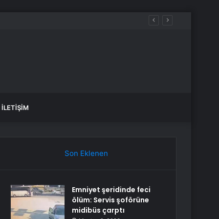
ru kırdı
İLETIŞIM
Son Eklenen
Emniyet şeridinde feci
ölüm: Servis şoförüne
midibüs çarptı