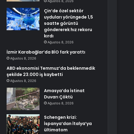
Ağustos 8, 2026
Çin’de özel sektör
uyduları yörüngede 1,5
saatte görüntü
göndererek hız rekoru
kırdı
Ağustos 8, 2026
İzmir Karabağlar’da BİO fark yarattı
Ağustos 8, 2026
ABD ekonomisi Temmuz’da beklenmedik
şekilde 23.000 iş kaybetti
Ağustos 8, 2026
Amasya’da İstinat
Duvarı Çöktü
Ağustos 8, 2026
Schengen krizi:
İspanya’dan İtalya’ya
ültimatom