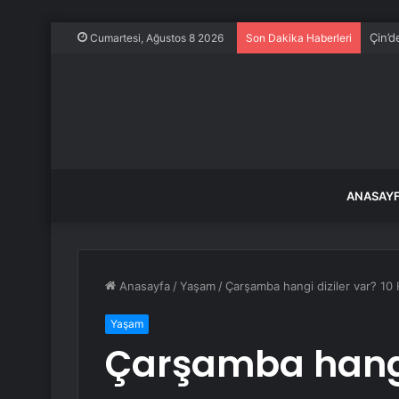
Çin’d
Cumartesi, Ağustos 8 2026
Son Dakika Haberleri
ANASAY
Anasayfa
/
Yaşam
/
Çarşamba hangi diziler var? 10
Yaşam
Çarşamba hangi 