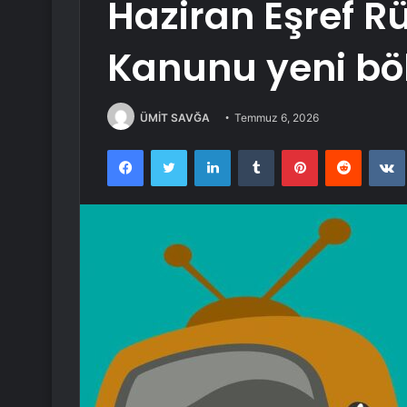
Haziran Eşref R
Kanunu yeni bö
ÜMİT SAVĞA
Temmuz 6, 2026
Facebook
Twitter
LinkedIn
Tumblr
Pinterest
Reddit