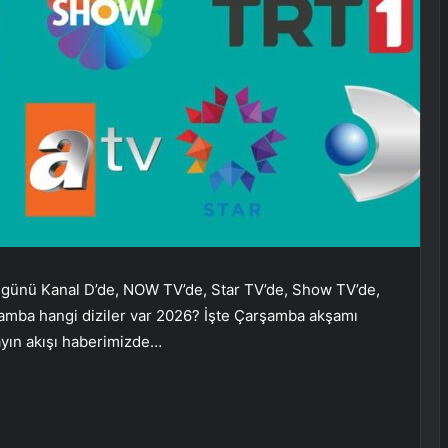
 günü Kanal D’de, NOW TV’de, Star TV’de, Show TV’de,
rşamba hangi diziler var 2026? İşte Çarşamba akşamı
ayın akışı haberimizde…