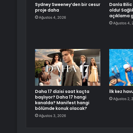
Sydney Sweeney’den bir cesur
Danla Bili
proje daha
oldu! Sağlı
açıklama g
Ağustos 4, 2026
Ağustos 4, 
Daha 17 dizisi saat kaçta
İlk kez hav
başlıyor? Daha 17 hangi
Ağustos 2, 
kanalda? Manifest hangi
bölümde konuk olacak?
Ağustos 3, 2026