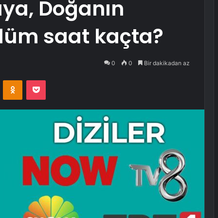
üya, Doğanın
lüm saat kaçta?
0
0
Bir dakikadan az
VKontakte
Odnoklassniki
Pocket