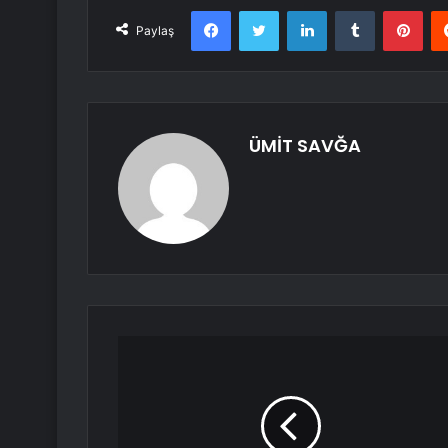
Facebook
Twitter
LinkedIn
Tumblr
Pint
Paylaş
ÜMİT SAVĞA