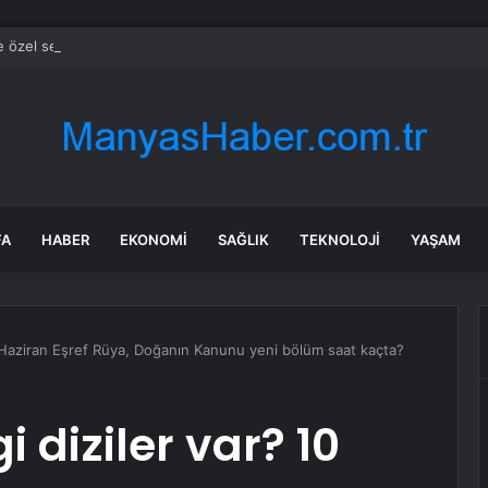
e özel sektör uyduları yörüngede 1,5 saatte görüntü göndererek hız reko
FA
HABER
EKONOMI
SAĞLIK
TEKNOLOJI
YAŞAM
 Haziran Eşref Rüya, Doğanın Kanunu yeni bölüm saat kaçta?
diziler var? 10