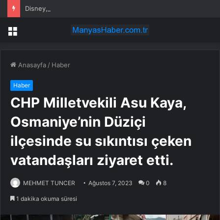
Disney, hbo ve netflix temsilcileri tbmm’de çocuk profili, pın ve yaş sınırlaması uygulamalarını anlattı: “hepimizin elini taşın altına koyması gerekiyor”
Menü
Anasayfa
/
Haber
Haber
CHP Milletvekili Asu Kaya,
Osmaniye’nin Düziçi
ilçesinde su sıkıntısı çeken
vatandaşları ziyaret etti.
MEHMET TUNCER
Ağustos 7, 2023
0
8
1 dakika okuma süresi