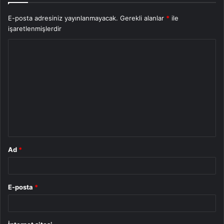
E-posta adresiniz yayınlanmayacak.
Gerekli alanlar
*
ile
işaretlenmişlerdir
Y
o
r
u
m
*
Ad
*
E-posta
*