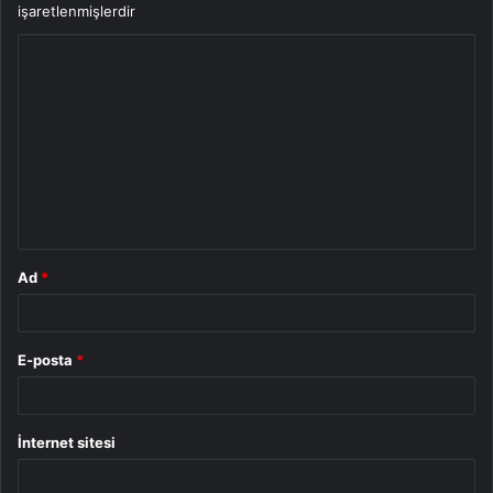
işaretlenmişlerdir
Y
o
r
u
m
*
Ad
*
E-posta
*
İnternet sitesi