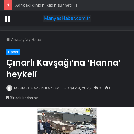
Ağrı’daki kliniğin ‘kadın sünneti’ ilanına soruşturma
Menü
Anasayfa
/
Haber
Haber
Çınarlı Kavşağı’na ‘Hanna’
heykeli
MEHMET HAZBİN KAZBEK
Aralık 4, 2025
0
0
Bir dakikadan az