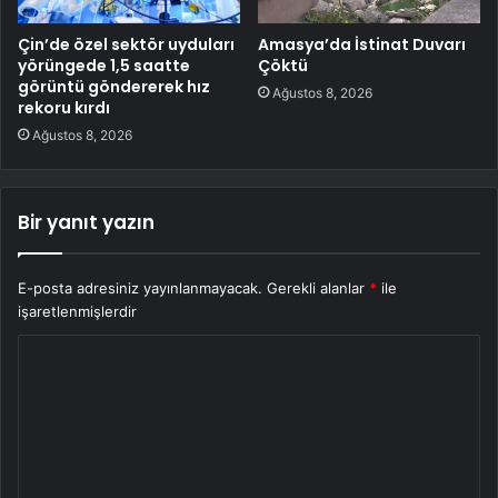
Çin’de özel sektör uyduları
Amasya’da İstinat Duvarı
yörüngede 1,5 saatte
Çöktü
görüntü göndererek hız
Ağustos 8, 2026
rekoru kırdı
Ağustos 8, 2026
Bir yanıt yazın
E-posta adresiniz yayınlanmayacak.
Gerekli alanlar
*
ile
işaretlenmişlerdir
Y
o
r
u
m