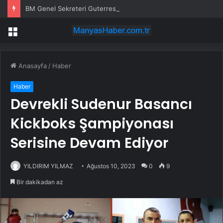
BM Genel Sekreteri Guterres: Kıbrıs’ta barışı dayatamayız, Kıbrıslılar inşa edebilir
Menü
Anasayfa
/
Haber
Haber
Devrekli Sudenur Basancı
Kickboks Şampiyonası
Serisine Devam Ediyor
YILDIRIM YILMAZ
Ağustos 10, 2023
0
9
Bir dakikadan az