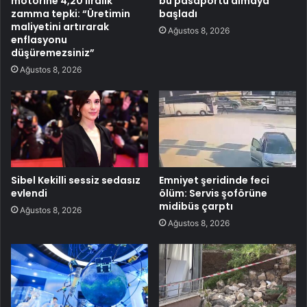
motorine 4,20 liralık
bu pasaportu almaya
zamma tepki: “Üretimin
başladı
maliyetini artırarak
Ağustos 8, 2026
enflasyonu
düşüremezsiniz”
Ağustos 8, 2026
Sibel Kekilli sessiz sedasız
Emniyet şeridinde feci
evlendi
ölüm: Servis şoförüne
midibüs çarptı
Ağustos 8, 2026
Ağustos 8, 2026