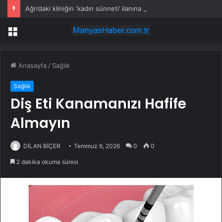
Ağrı’daki kliniğin ‘kadın sünneti’ ilanına soruşturma
Menü
Anasayfa
/
Sağlık
Sağlık
Diş Eti Kanamanızı Hafife
Almayın
DİLAN BİÇER
Temmuz 6, 2026
0
0
2 dakika okuma süresi