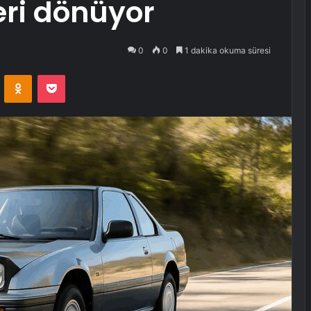
eri dönüyor
0
0
1 dakika okuma süresi
VKontakte
Odnoklassniki
Pocket