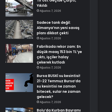
Tır Üst Geçide Çarptı,
Yıkıldı
Ağustos 7, 2026
Sadece tank değil:
Almanya’nın yeni savaş
planı dikkat çekti
Ağustos 7, 2026
Fabrikada rekor zam: En
düşük maaş 153 bin TL’ye
çıktı, işçiler halay
çekerek kutladı
Ağustos 7, 2026
Bursa BUSKİ su kesintisi!
21-22 Temmuz Bursa’da
su kesintisi ne zaman
bitecek, sular ne zaman
gelecek?
Ağustos 7, 2026
Bolu’da Kurban Bayramı