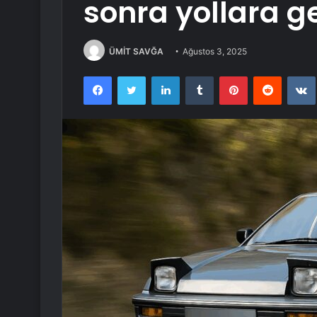
sonra yollara g
ÜMİT SAVĞA
Ağustos 3, 2025
Facebook
Twitter
LinkedIn
Tumblr
Pinterest
Reddit