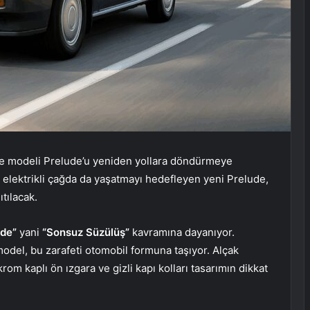
pe modeli Prelude’u yeniden yollara döndürmeye
 elektrikli çağda da yaşatmayı hedefleyen yeni Prelude,
ıtılacak.
ide”
yani
“Sonsuz Süzülüş”
kavramına dayanıyor.
del, bu zarafeti otomobil formuna taşıyor. Alçak
krom kaplı ön ızgara ve gizli kapı kolları tasarımın dikkat