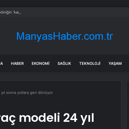
 kliniğin ‘kadın sünneti’ ilanına soruşturma
FA
HABER
EKONOMI
SAĞLIK
TEKNOLOJI
YAŞAM
yıl sonra yollara geri dönüyor
aç modeli 24 yıl