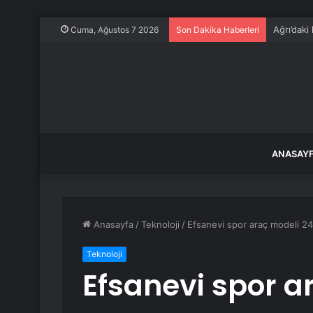
Ağrı’daki
Cuma, Ağustos 7 2026
Son Dakika Haberleri
ANASAY
Anasayfa
/
Teknoloji
/
Efsanevi spor araç modeli 24 
Teknoloji
Efsanevi spor ar