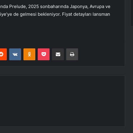
onda Prelude, 2025 sonbaharında Japonya, Avrupa ve
ye’ye de gelmesi bekleniyor. Fiyat detayları lansman
erest
Reddit
VKontakte
Odnoklassniki
Pocket
E-Posta ile paylaş
Yazdır