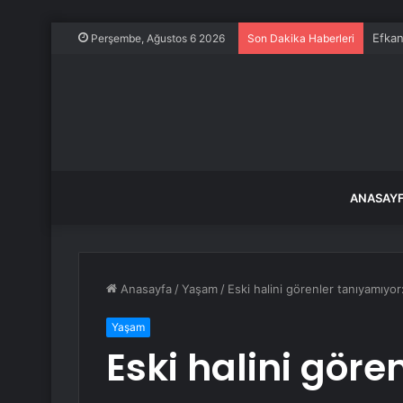
Efkan
Perşembe, Ağustos 6 2026
Son Dakika Haberleri
ANASAY
Anasayfa
/
Yaşam
/
Eski halini görenler tanıyamıyor
Yaşam
Eski halini göre