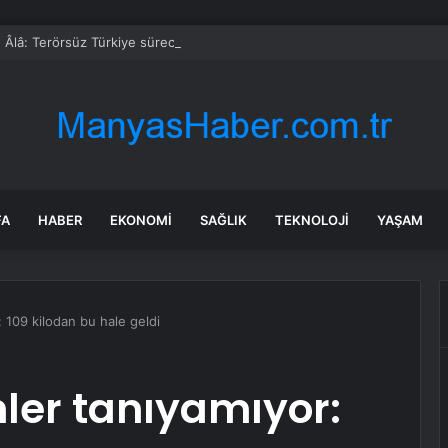
 Âlâ: Terörsüz Türkiye sürecinde önemli aşamaya ulaşıldı
FA
HABER
EKONOMI
SAĞLIK
TEKNOLOJI
YAŞAM
: 109 kilodan bu hale geldi
nler tanıyamıyor: