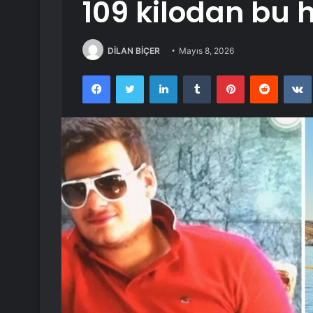
109 kilodan bu h
DİLAN BİÇER
Mayıs 8, 2026
Facebook
Twitter
LinkedIn
Tumblr
Pinterest
Reddit