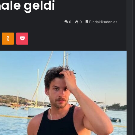
ale geldi
0
0
Bir dakikadan az
VKontakte
Odnoklassniki
Pocket