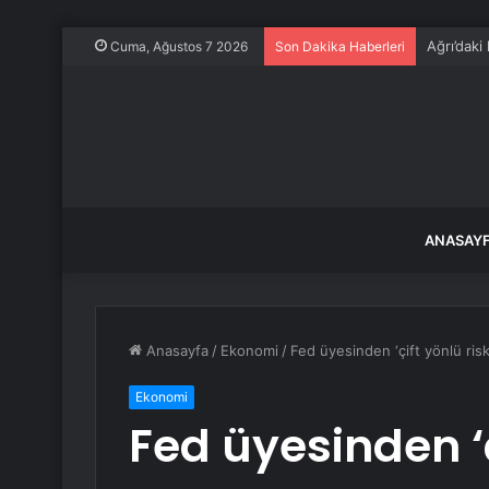
Ağrı’daki
Cuma, Ağustos 7 2026
Son Dakika Haberleri
ANASAY
Anasayfa
/
Ekonomi
/
Fed üyesinden ‘çift yönlü risk
Ekonomi
Fed üyesinden ‘ç