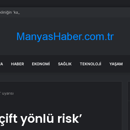
 kliniğin ‘kadın sünneti’ ilanına soruşturma
FA
HABER
EKONOMI
SAĞLIK
TEKNOLOJI
YAŞAM
’ uyarısı
ift yönlü risk’