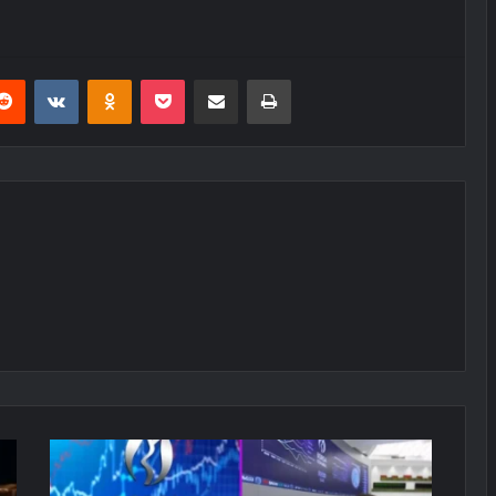
erest
Reddit
VKontakte
Odnoklassniki
Pocket
E-Posta ile paylaş
Yazdır