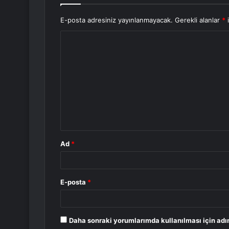
E-posta adresiniz yayınlanmayacak.
Gerekli alanlar
*
i
Y
o
r
u
m
*
Ad
*
E-posta
*
Daha sonraki yorumlarımda kullanılması için adı