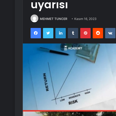
uyarısı
MEHMET TUNCER
Kasım 16, 2023
Facebook
Twitter
LinkedIn
Tumblr
Pinterest
Reddit