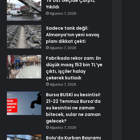
Tır Üst Geçide Çarptı,
Yıkıldı
Ağustos 7, 2026
Sadece tank değil:
Almanya’nın yeni savaş
planı dikkat çekti
Ağustos 7, 2026
Fabrikada rekor zam: En
düşük maaş 153 bin TL’ye
çıktı, işçiler halay
çekerek kutladı
Ağustos 7, 2026
Bursa BUSKİ su kesintisi!
21-22 Temmuz Bursa’da
su kesintisi ne zaman
bitecek, sular ne zaman
gelecek?
Ağustos 7, 2026
Bolu’da Kurban Bayramı