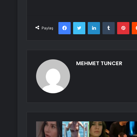
Facebook
Twitter
LinkedIn
Tumblr
Pint
Paylaş
MEHMET TUNCER