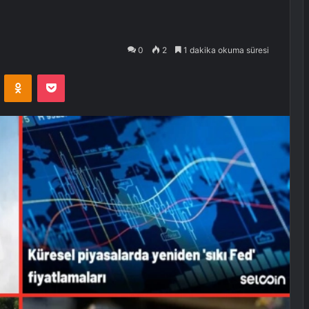
0
2
1 dakika okuma süresi
VKontakte
Odnoklassniki
Pocket