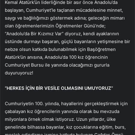
Kemal Atatürk’ün liderliğinde bir asır önce Anadolu’da
başlayan, Cumhuriyet’le taçlanan mücadelesine minnet,
saygı ve bağlılığımızı göstermek adına; geleceğin mimarı
olan öğretmenlerimizin Öğretmenler Günü’nde;
“Anadolu’da Bir Kızımız Var” diyoruz, kendi ayaklarının
üstünde durmayı başaran, güçlü bayanların yetişmesine bir
nebze olsun katkıda bulunabilmek için Başöğretmen
Atatürk’ün anısına, Anadolu’da 100 kız öğrencinin
Cumhuriyet Bursu ile yanında olacağımızı gururla
duyuruyoruz!
“HERKES İÇİN BİR VESİLE OLMASINI UMUYORUZ”
Cumhuriyetin 100. yılında, hayallerini gerçekleştirmek için
çabalayan kız öğrencilerin yanında olarak bu mevzuda
milyonlara örnek olmak istiyoruz. Uzun yıllardır, ülke
genelinde bilhassa bayanlar, kız çocuklarına eğitim, burs,
meslek edindirme ismine katkıda bulunan Çağdaş Ömrü