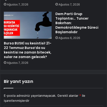
Ağustos 7, 2026
Ağustos 7, 2026
Dem Parti Grup
Toplantısı… Tuncer
Bakırhan:
Demokratikleşme Süreci
Başlamalıdır
Ağustos 6, 2026
Bursa BUSKİ su kesintisi! 21-
22 Temmuz Bursa’da su
kesintisi ne zaman bitecek,
sular ne zaman gelecek?
Ağustos 7, 2026
Bir yanıt yazın
E-posta adresiniz yayınlanmayacak.
Gerekli alanlar
*
ile
işaretlenmişlerdir