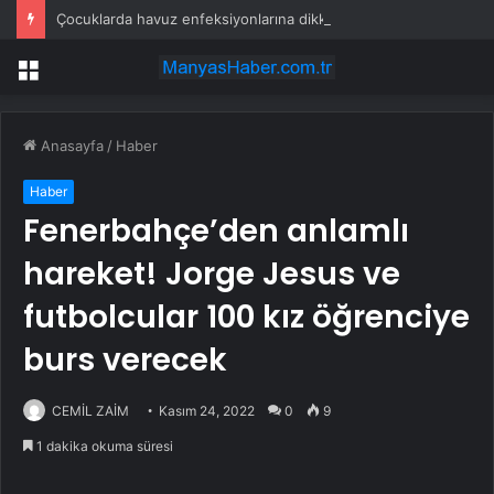
Çocuklarda havuz enfeksiyonlarına dikkat! En sık görülen 5 hastalık
Menü
Anasayfa
/
Haber
Haber
Fenerbahçe’den anlamlı
hareket! Jorge Jesus ve
futbolcular 100 kız öğrenciye
burs verecek
CEMİL ZAİM
Kasım 24, 2022
0
9
1 dakika okuma süresi