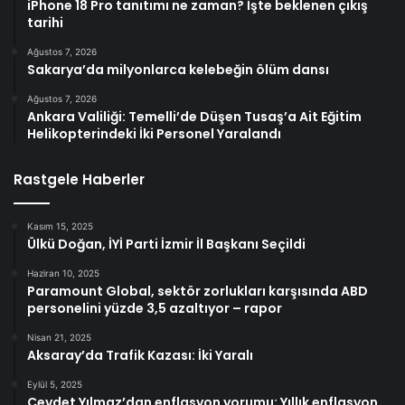
iPhone 18 Pro tanıtımı ne zaman? İşte beklenen çıkış
tarihi
Ağustos 7, 2026
Sakarya’da milyonlarca kelebeğin ölüm dansı
Ağustos 7, 2026
Ankara Valiliği: Temelli’de Düşen Tusaş’a Ait Eğitim
Helikopterindeki İki Personel Yaralandı
Rastgele Haberler
Kasım 15, 2025
Ülkü Doğan, İYİ Parti İzmir İl Başkanı Seçildi
Haziran 10, 2025
Paramount Global, sektör zorlukları karşısında ABD
personelini yüzde 3,5 azaltıyor – rapor
Nisan 21, 2025
Aksaray’da Trafik Kazası: İki Yaralı
Eylül 5, 2025
Cevdet Yılmaz’dan enflasyon yorumu: Yıllık enflasyon