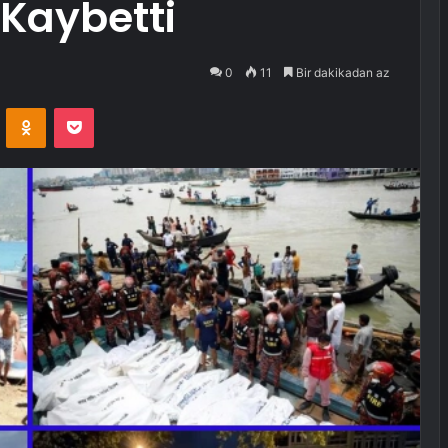
 Kaybetti
0
11
Bir dakikadan az
VKontakte
Odnoklassniki
Pocket