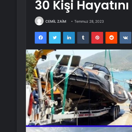
30 Kişi Hayatını
CEMİL ZAİM
Temmuz 28, 2023
Facebook
Twitter
LinkedIn
Tumblr
Pinterest
Reddit