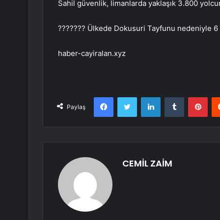
Sahil güvenlik, limanlarda yaklaşık 3.800 yolcu
??????? Ülkede Dokusuri Tayfunu nedeniyle 6 ki
haber-cayiralan.xyz
Facebook
Twitter
LinkedIn
Tumblr
Pint
Paylaş
CEMİL ZAİM