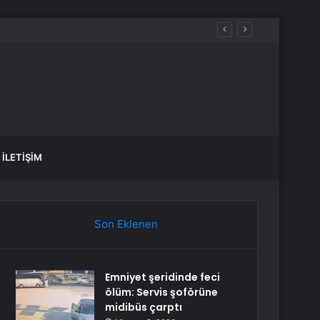
ru kırdı
İLETIŞIM
Son Eklenen
Emniyet şeridinde feci
ölüm: Servis şoförüne
midibüs çarptı