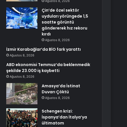
Ağustos 8, 2026
Çin’de özel sektör
uyduları yörüngede 1,5
saatte görüntü
göndererek hız rekoru
kırdı
Ağustos 8, 2026
İzmir Karabağlar’da BİO fark yarattı
Ağustos 8, 2026
ABD ekonomisi Temmuz’da beklenmedik
şekilde 23.000 iş kaybetti
Ağustos 8, 2026
Amasya’da İstinat
Duvarı Çöktü
Ağustos 8, 2026
Schengen krizi:
İspanya’dan İtalya’ya
ültimatom