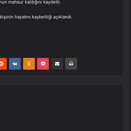
nun mahsur kaldığını kaydetti.
şinin hayatını kaybettiği açıklandı.
erest
Reddit
VKontakte
Odnoklassniki
Pocket
E-Posta ile paylaş
Yazdır