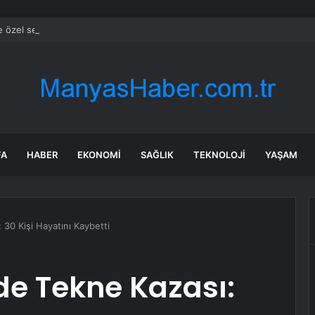
e özel sektör uyduları yörüngede 1,5 saatte görüntü göndererek hız reko
FA
HABER
EKONOMI
SAĞLIK
TEKNOLOJI
YAŞAM
: 30 Kişi Hayatını Kaybetti
lde Tekne Kazası: