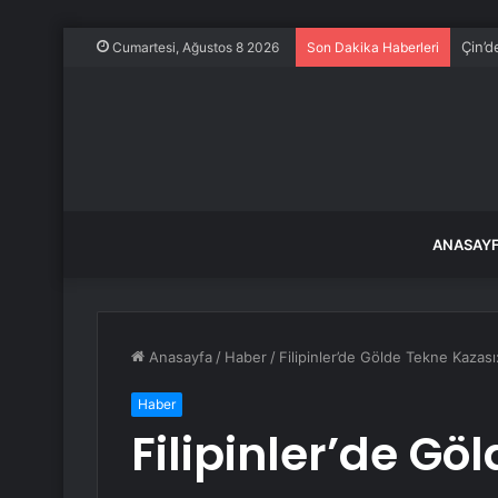
Çin’d
Cumartesi, Ağustos 8 2026
Son Dakika Haberleri
ANASAY
Anasayfa
/
Haber
/
Filipinler’de Gölde Tekne Kazası
Haber
Filipinler’de Gö