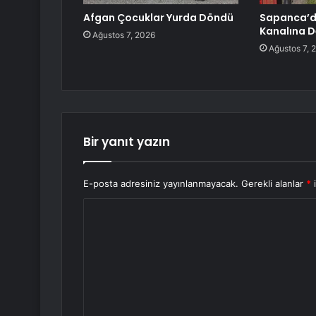
Afgan Çocuklar Yurda Döndü
Sapanca’d
Kanalına D
Ağustos 7, 2026
Ağustos 7, 
Bir yanıt yazın
E-posta adresiniz yayınlanmayacak.
Gerekli alanlar
*
i
Y
o
r
u
m
*