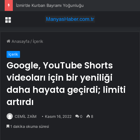
İzmir’de Kurban Bayramı Yoğunluğu
Menü
Anasayfa
/
İçerik
İçerik
Google, YouTube Shorts
videoları için bir yeniliği
daha hayata geçirdi; limiti
artırdı
CEMİL ZAİM
Kasım 16, 2022
0
8
1 dakika okuma süresi