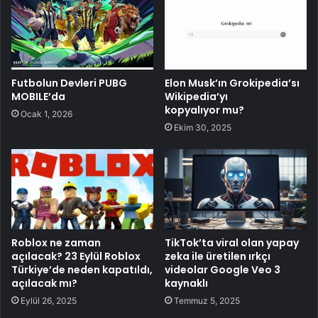
Futbolun Devleri PUBG
Elon Musk’ın Grokipedia’sı
MOBILE’da
Wikipedia’yı
kopyalıyor mu?
Ocak 1, 2026
Ekim 30, 2025
Roblox ne zaman
TikTok’ta viral olan yapay
açılacak? 23 Eylül Roblox
zeka ile üretilen ırkçı
Türkiye’de neden kapatıldı,
videolar Google Veo 3
açılacak mı?
kaynaklı
Eylül 26, 2025
Temmuz 5, 2025