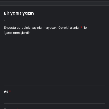
Bir yanıt yazın
E-posta adresiniz yayınlanmayacak.
Gerekli alanlar
*
ile
işaretlenmişlerdir
Y
o
r
u
m
*
Ad
*