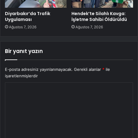
Diyarbakır’da Trafik
Hendek’te Silahlı Kavga:
Uygulaması
İşletme Sahibi Öldürüldü
Ağustos 7, 2026
Ağustos 7, 2026
Bir yanıt yazın
E-posta adresiniz yayınlanmayacak.
Gerekli alanlar
*
ile
işaretlenmişlerdir
Y
o
r
u
m
*