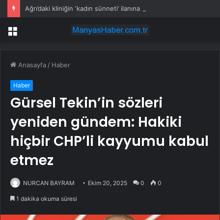
Ağrı’daki kliniğin ‘kadın sünneti’ ilanına soruşturma
Menü
Anasayfa
/
Haber
Haber
Gürsel Tekin’in sözleri
yeniden gündem: Hakiki
hiçbir CHP’li kayyumu kabul
etmez
NURCAN BAYRAM
Ekim 20, 2025
0
0
1 dakika okuma süresi