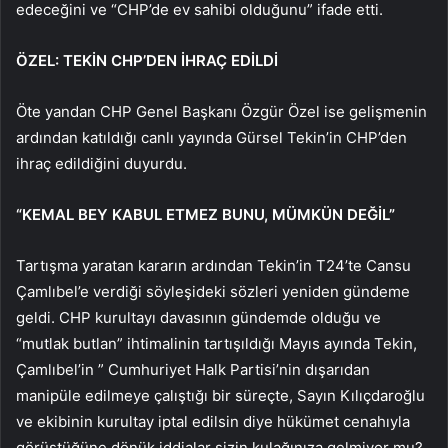
edeceğini ve “CHP’de ev sahibi olduğunu” ifade etti.
ÖZEL: TEKİN CHP’DEN İHRAÇ EDİLDİ
Öte yandan CHP Genel Başkanı Özgür Özel ise gelişmenin
ardından katıldığı canlı yayında Gürsel Tekin’in CHP’den
ihraç edildiğini duyurdu.
“KEMAL BEY KABUL ETMEZ BUNU, MÜMKÜN DEĞİL”
Tartışma yaratan kararın ardından Tekin’in T24’te Cansu
Çamlıbel’e verdiği söyleşideki sözleri yeniden gündeme
geldi. CHP kurultayı davasının gündemde olduğu ve
“mutlak butlan” ihtimalinin tartışıldığı Mayıs ayında Tekin,
Çamlıbel’in ” Cumhuriyet Halk Partisi’nin dışarıdan
manipüle edilmeye çalıştığı bir süreçte, Sayın Kılıçdaroğlu
ve ekibinin kurultay iptal edilsin diye hükümet cenahıyla
görüştüğüne dönük iddialar sizin kulağınıza gelmiyor mu?