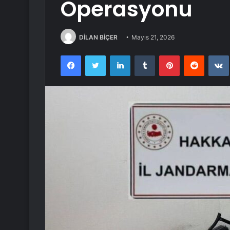
Operasyonu
DİLAN BİÇER
Mayıs 21, 2026
Facebook
Twitter
LinkedIn
Tumblr
Pinterest
Reddit