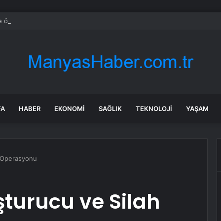
e özel sektör uyduları yörüngede 1,5 saatte görüntü göndererek hız reko
FA
HABER
EKONOMI
SAĞLIK
TEKNOLOJI
YAŞAM
h Operasyonu
turucu ve Silah