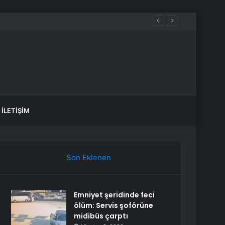
ru kırdı
İLETIŞIM
Son Eklenen
Emniyet şeridinde feci
ölüm: Servis şoförüne
midibüs çarptı