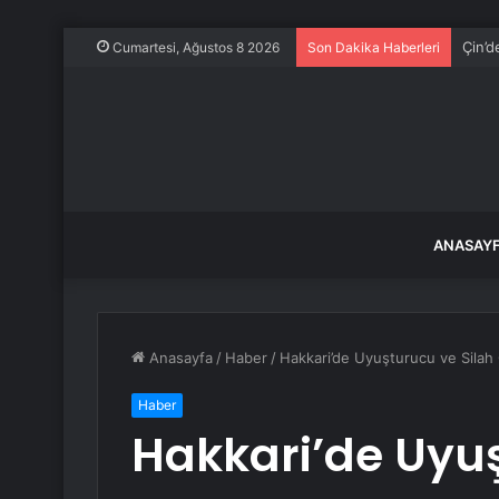
Çin’d
Cumartesi, Ağustos 8 2026
Son Dakika Haberleri
ANASAY
Anasayfa
/
Haber
/
Hakkari’de Uyuşturucu ve Sila
Haber
Hakkari’de Uyuş