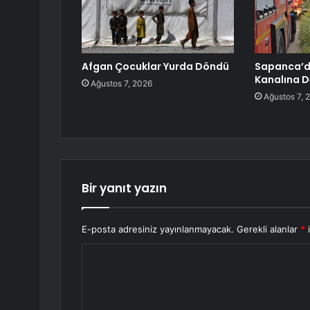
Afgan Çocuklar Yurda Döndü
Sapanca’d
Kanalına D
Ağustos 7, 2026
Ağustos 7, 
Bir yanıt yazın
E-posta adresiniz yayınlanmayacak.
Gerekli alanlar
*
i
Y
o
r