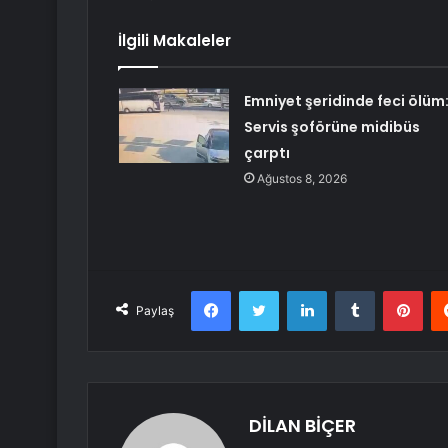
İlgili Makaleler
Emniyet şeridinde feci ölüm
Servis şoförüne midibüs
çarptı
Ağustos 8, 2026
Facebook
Twitter
LinkedIn
Tumblr
Pint
Paylaş
DİLAN BİÇER