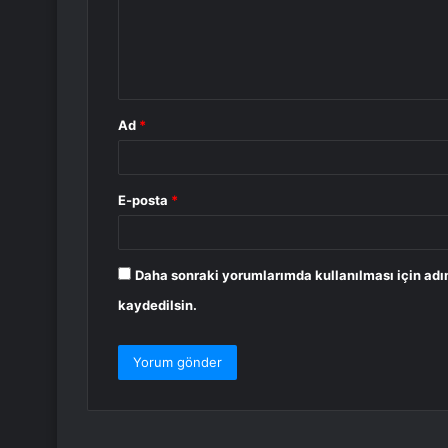
u
m
*
Ad
*
E-posta
*
Daha sonraki yorumlarımda kullanılması için adı
kaydedilsin.