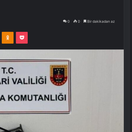
0
0
Bir dakikadan az
VKontakte
Odnoklassniki
Pocket