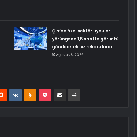
:
Çin’de özel sektör uyduları
yörüngede 1,5 saatte görüntü
göndererek hız rekoru kırdı
Ağustos 8, 2026
erest
Reddit
VKontakte
Odnoklassniki
Pocket
E-Posta ile paylaş
Yazdır