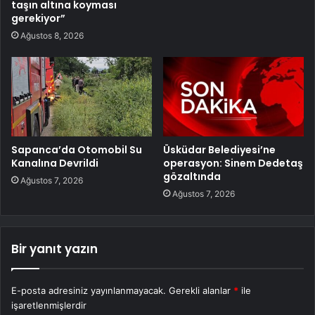
taşın altına koyması
gerekiyor”
Ağustos 8, 2026
Sapanca’da Otomobil Su
Üsküdar Belediyesi’ne
Kanalına Devrildi
operasyon: Sinem Dedetaş
gözaltında
Ağustos 7, 2026
Ağustos 7, 2026
Bir yanıt yazın
E-posta adresiniz yayınlanmayacak.
Gerekli alanlar
*
ile
işaretlenmişlerdir