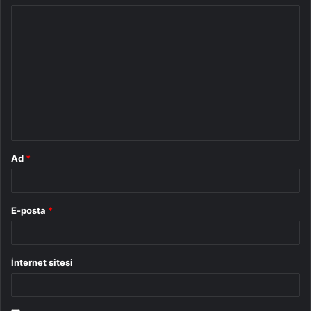
Y
o
r
u
m
*
Ad
*
E-posta
*
İnternet sitesi