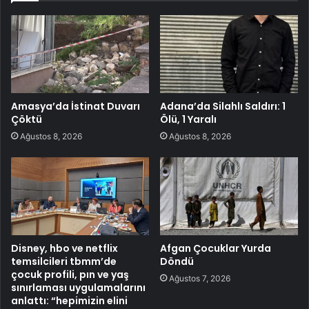
Amasya’da İstinat Duvarı
Adana’da Silahlı Saldırı: 1
Çöktü
Ölü, 1 Yaralı
Ağustos 8, 2026
Ağustos 8, 2026
Disney, hbo ve netflix
Afgan Çocuklar Yurda
temsilcileri tbmm’de
Döndü
çocuk profili, pın ve yaş
Ağustos 7, 2026
sınırlaması uygulamalarını
anlattı: “hepimizin elini