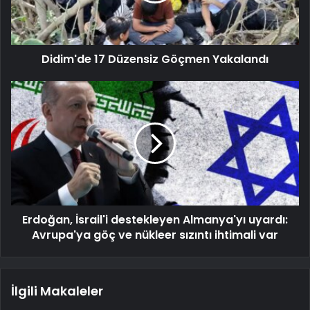
Didim'de 17 Düzensiz Göçmen Yakalandı
Erdoğan, İsrail'i destekleyen Almanya'yı uyardı:
Avrupa'ya göç ve nükleer sızıntı ihtimali var
İlgili Makaleler