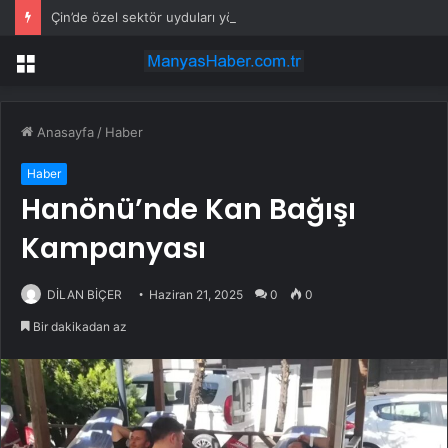
Çin’de özel sektör uyduları yörüngede 1,5 saatte görüntü göndererek hız rekoru kırdı
Menü
Anasayfa
/
Haber
Haber
Hanönü’nde Kan Bağışı
Kampanyası
DİLAN BİÇER
Haziran 21, 2025
0
0
Bir dakikadan az