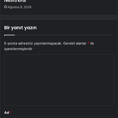
rekoru kırdı
Ağustos 8, 2026
Bir yanıt yazın
E-posta adresiniz yayınlanmayacak.
Gerekli alanlar
*
ile
işaretlenmişlerdir
Y
o
r
u
m
*
Ad
*