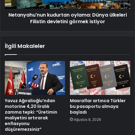
Netanyahu'nun kudurtan oylama: Dünya ülkeleri
Filistin devletini görmek istiyor
İlgili Makaleler
Yavuz Ağıralioğlu’ndan
Masraflar artınca Türkler
motorine 4,20 liralık
bu pasaportu almaya
zamma tepki: “Üretimin
başladı
maliyetini artırarak
Ağustos 8, 2026
enflasyonu
düşüremezsiniz”