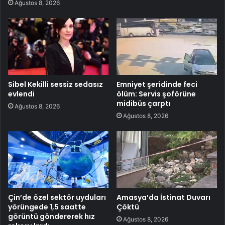
Ağustos 8, 2026
Sibel Kekilli sessiz sedasız
Emniyet şeridinde feci
evlendi
ölüm: Servis şoförüne
midibüs çarptı
Ağustos 8, 2026
Ağustos 8, 2026
Çin’de özel sektör uyduları
Amasya’da İstinat Duvarı
yörüngede 1,5 saatte
Çöktü
görüntü göndererek hız
Ağustos 8, 2026