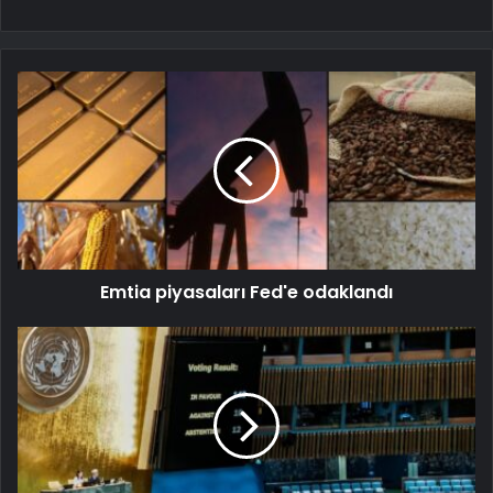
Emtia piyasaları Fed'e odaklandı