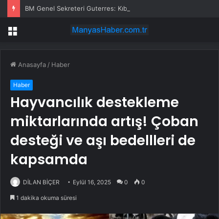
BM Genel Sekreteri Guterres: Kıbrıs’ta barışı dayatamayız, Kıbrıslılar inşa edebilir
Menü
Anasayfa
/
Haber
Haber
Hayvancılık destekleme
miktarlarında artış! Çoban
desteği ve aşı bedellleri de
kapsamda
DİLAN BİÇER
Eylül 16, 2025
0
0
1 dakika okuma süresi