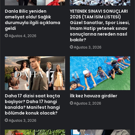
Danla Bilic yeniden
YETENEK SINAVI SONUÇLARI
ameliyat oldu! Sağlık
2026 (TAM İSİM LİSTESİ)
durumuyla ilgili açıklama
Güzel Sanatlar, Spor Lisesi,
geldi
İmam Hatip yetenek sınav
sonuçlarına nereden nasıl
Ağustos 4, 2026
bakılır?
Ağustos 3, 2026
Daha 17 dizisi saat kaçta
İlk kez havuza girdiler
başlıyor? Daha 17 hangi
Ağustos 2, 2026
kanalda? Manifest hangi
bölümde konuk olacak?
Ağustos 3, 2026