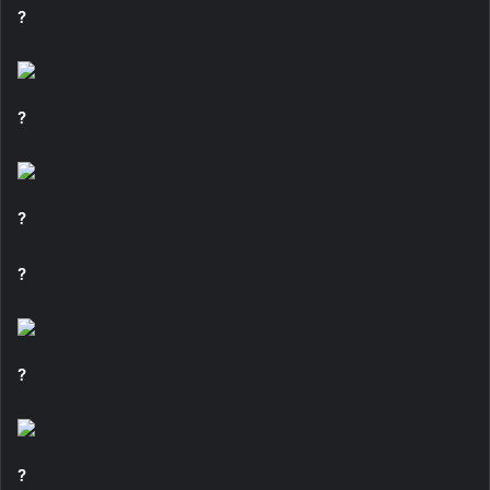
?
?
?
?
?
?