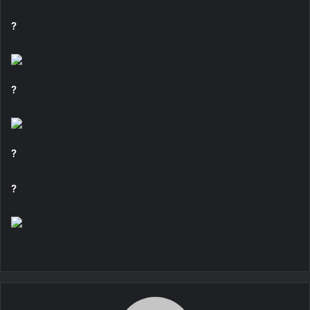
?
?
?
?