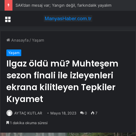
SAK’dan mesaj var; Yangın değil, farkındalık yayalım
Menü
Anasayfa
/
Yaşam
Yaşam
Ilgaz öldü mü? Muhteşem
sezon finali ile izleyenleri
ekrana kilitleyen Tepkiler
Kıyamet
AYTAÇ KUTLAR
Mayıs 18, 2023
0
7
1 dakika okuma süresi