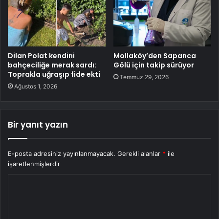
Dilan Polat kendini
Mollaköy’den Sapanca
bahçeciliğe merak sardı:
Gölü için takip sürüyor
Toprakla uğraşıp fide ekti
Temmuz 29, 2026
Ağustos 1, 2026
Bir yanıt yazın
E-posta adresiniz yayınlanmayacak.
Gerekli alanlar
*
ile
işaretlenmişlerdir
Y
o
r