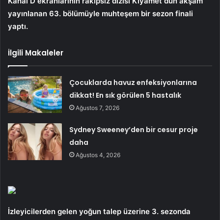
Kanal D ekranlarının rakipsiz dizisi Kıyamet dün akşam
yayınlanan 63. bölümüyle muhteşem bir sezon finali
yaptı.
İlgili Makaleler
Çocuklarda havuz enfeksiyonlarına
dikkat! En sık görülen 5 hastalık
Ağustos 7, 2026
Sydney Sweeney’den bir cesur proje
daha
Ağustos 4, 2026
İzleyicilerden gelen yoğun talep üzerine 3. sezonda