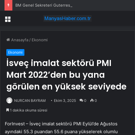
BM Genel Sekreteri Guterres: Kıbrıs’ta barışı dayatamayız, Kıbrıslılar inşa edebilir
Menü
Anasayfa
/
Ekonomi
Ekonomi
İsveç imalat sektörü PMI
Mart 2022’den bu yana
görülen en yüksek seviyede
NURCAN BAYRAM
Ekim 3, 2025
0
0
1 dakika okuma süresi
ForInvest – İsveç imalat sektörü PMI Eylül’de Ağustos
ayındaki 55.3 puandan 55.6 puana yükselerek olumlu