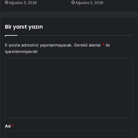
Ağustos 5, 2026
Ağustos 5, 2026
Bir yanıt yazın
E-posta adresiniz yayınlanmayacak.
Gerekli alanlar
*
ile
işaretlenmişlerdir
Y
o
r
u
m
*
Ad
*