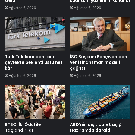
Geldi
kuantum yazılımını kullandı
Ağustos 6, 2026
Ağustos 6, 2026
Türk Telekom’dan ikinci
İSO Başkanı Bahçıvan’dan
çeyrekte beklenti üstü net
yeni finansman modeli
kâr
çağrısı
Ağustos 6, 2026
Ağustos 6, 2026
BTSO, İki Ödül ile
ABD’nin dış ticaret açığı
Taçlandırıldı
Haziran’da daraldı