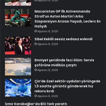
Ağustos 8, 2026
Macaristan GP İlk Antrenmanda
Stroll’un Aston Martin’i Arka
Süspansiyon Arızası Yaşadı, Leclerc En
Hızlıydı
Ağustos 8, 2026
Sibel Kekilli sessiz sedasız evlendi
Ağustos 8, 2026
Emniyet şeridinde feci ölüm: Servis
şoförüne midibüs çarptı
Ağustos 8, 2026
Çin’de özel sektör uyduları yörüngede
1,5 saatte görüntü göndererek hız
rekoru kırdı
Ağustos 8, 2026
İzmir Karabağlar’da BİO fark yarattı