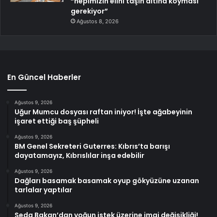
“hepimizin elini taşın altına koyması
gerekiyor”
Ağustos 8, 2026
En Güncel Haberler
Ağustos 9, 2026
Uğur Mumcu dosyası raftan iniyor! İşte ağabeyinin
işaret ettiği baş şüpheli
Ağustos 9, 2026
BM Genel Sekreteri Guterres: Kıbrıs’ta barışı
dayatamayız, Kıbrıslılar inşa edebilir
Ağustos 9, 2026
Dağları basamak basamak oyup gökyüzüne uzanan
tarlalar yaptılar
Ağustos 9, 2026
Seda Bakan’dan yoğun istek üzerine imaj değişikliği!