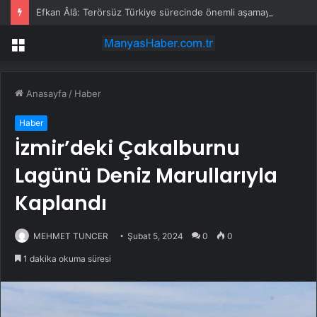
Efkan Âlâ: Terörsüz Türkiye sürecinde önemli aşamaya ulaşıldı
Menü
Anasayfa
/
Haber
Haber
İzmir’deki Çakalburnu
Lagünü Deniz Marullarıyla
Kaplandı
MEHMET TUNCER
Şubat 5, 2024
0
0
1 dakika okuma süresi