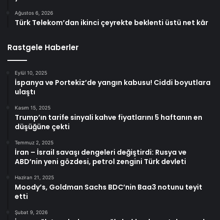
Ağustos 6, 2026
Türk Telekom’dan ikinci çeyrekte beklenti üstü net kâr
Rastgele Haberler
Eylül 10, 2025
İspanya ve Portekiz’de yangın kabusu! Ciddi boyutlara
ulaştı
Kasım 15, 2025
Trump’ın tarife sinyali kahve fiyatlarını 5 haftanın en
düşüğüne çekti
Temmuz 2, 2025
İran – İsrail savaşı dengeleri değiştirdi: Rusya ve
ABD’nin yeni gözdesi, petrol zengini Türk devleti
Haziran 21, 2025
Moody’s, Goldman Sachs BDC’nin Baa3 notunu teyit
etti
Şubat 9, 2026