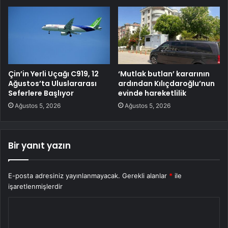
Çin’in Yerli Uçağı C919, 12
‘Mutlak butlan’ kararının
Ağustos’ta Uluslararası
ardından Kılıçdaroğlu’nun
Seferlere Başlıyor
evinde hareketlilik
Ağustos 5, 2026
Ağustos 5, 2026
Bir yanıt yazın
E-posta adresiniz yayınlanmayacak.
Gerekli alanlar
*
ile
işaretlenmişlerdir
Y
o