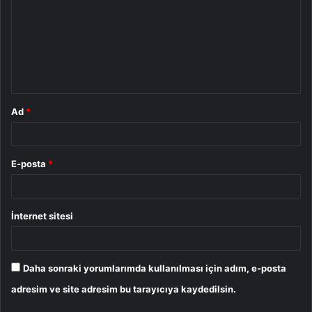
r
u
m
*
Ad
*
E-posta
*
İnternet sitesi
Daha sonraki yorumlarımda kullanılması için adım, e-posta
adresim ve site adresim bu tarayıcıya kaydedilsin.