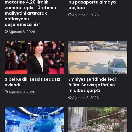
motorine 4,20 liralık
bu pasaportu almaya
zamma tepki: “Üretimin
başladı
maliyetini artırarak
Ağustos 8, 2026
enflasyonu
düşüremezsiniz”
Ağustos 8, 2026
Sibel Kekilli sessiz sedasız
Emniyet şeridinde feci
evlendi
ölüm: Servis şoförüne
midibüs çarptı
Ağustos 8, 2026
Ağustos 8, 2026