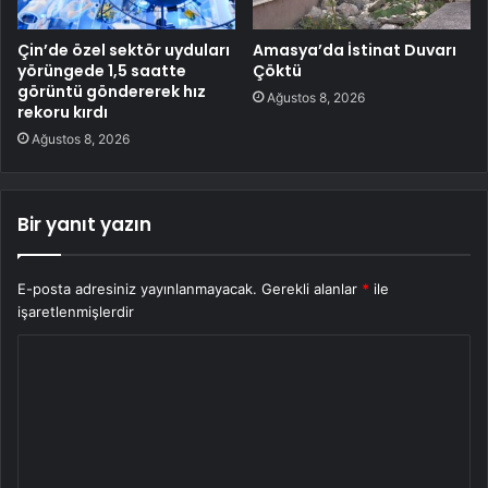
Çin’de özel sektör uyduları
Amasya’da İstinat Duvarı
yörüngede 1,5 saatte
Çöktü
görüntü göndererek hız
Ağustos 8, 2026
rekoru kırdı
Ağustos 8, 2026
Bir yanıt yazın
E-posta adresiniz yayınlanmayacak.
Gerekli alanlar
*
ile
işaretlenmişlerdir
Y
o
r
u
m