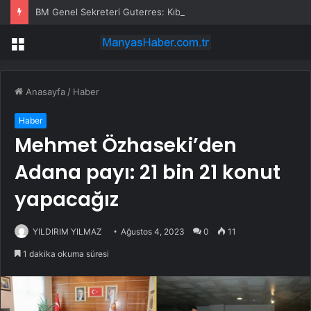
BM Genel Sekreteri Guterres: Kıbrıs’ta barışı dayatamayız, Kıbrıslılar inşa edebilir
Menü
Anasayfa
/
Haber
Haber
Mehmet Özhaseki’den
Adana payı: 21 bin 21 konut
yapacağız
YILDIRIM YILMAZ
Ağustos 4, 2023
0
11
1 dakika okuma süresi