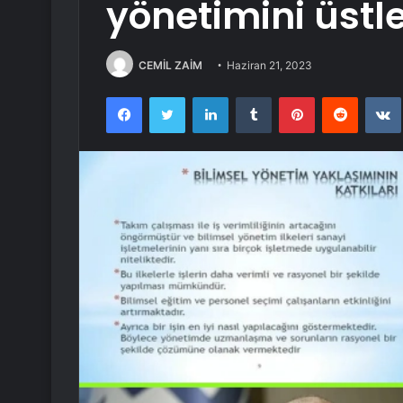
yönetimini üstl
CEMİL ZAİM
Haziran 21, 2023
Facebook
Twitter
LinkedIn
Tumblr
Pinterest
Reddit