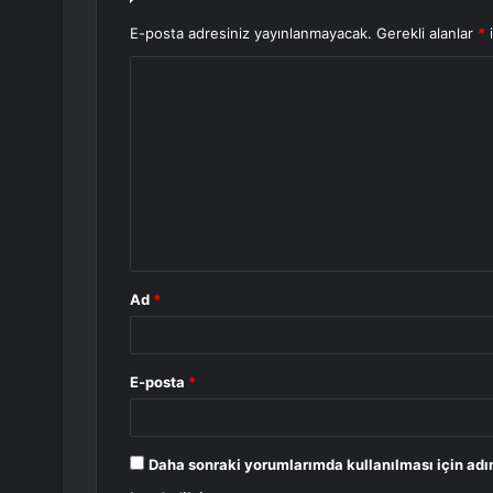
E-posta adresiniz yayınlanmayacak.
Gerekli alanlar
*
i
Y
o
r
u
m
*
Ad
*
E-posta
*
Daha sonraki yorumlarımda kullanılması için adı