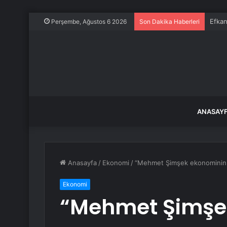
Efkan
Perşembe, Ağustos 6 2026
Son Dakika Haberleri
ANASAY
Anasayfa
/
Ekonomi
/
“Mehmet Şimşek ekonominin y
Ekonomi
“Mehmet Şimşe