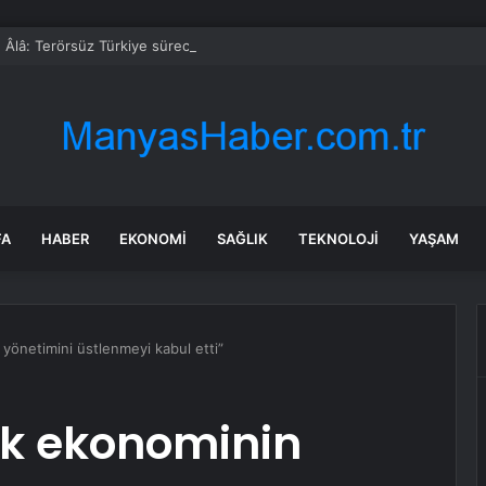
 Âlâ: Terörsüz Türkiye sürecinde önemli aşamaya ulaşıldı
FA
HABER
EKONOMI
SAĞLIK
TEKNOLOJI
YAŞAM
önetimini üstlenmeyi kabul etti”
k ekonominin