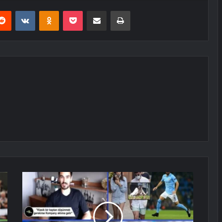
erest
Reddit
VKontakte
Odnoklassniki
Pocket
E-Posta ile paylaş
Yazdır