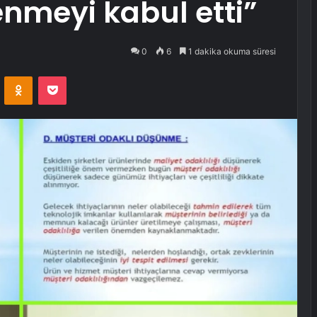
enmeyi kabul etti”
0
6
1 dakika okuma süresi
VKontakte
Odnoklassniki
Pocket