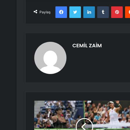
Facebook
Twitter
LinkedIn
Tumblr
Pint
Paylaş
CEMİL ZAİM