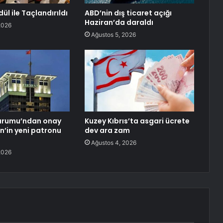
dül ile Taçlandırıldı
ABD’nin dış ticaret açığı
Haziran’da daraldı
2026
Ağustos 5, 2026
urumu’ndan onay
Kuzey Kıbrıs’ta asgari ücrete
en’in yeni patronu
dev ara zam
Ağustos 4, 2026
2026