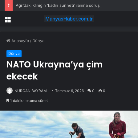
Ağrı’daki kliniğin ‘kadın sünneti’ ilanına soruşturma
Menü
Anasayfa
/
Dünya
Dünya
NATO Ukrayna’ya çim
ekecek
NURCAN BAYRAM
Temmuz 6, 2026
0
0
1 dakika okuma süresi