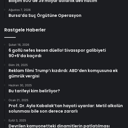
Bilişim 500’de 39 milyar dolarlık dev hacim
Ağustos 7, 2026
Bursa’da Suç Örgütüne Operasyon
Rastgele Haberler
Şubat 16, 2026
6 gollü nefes kesen düello! Sivasspor galibiyeti
90+6’da kaçırdı
Ekim 29, 2025
Reklam filmi Trump’ı kızdırdı: ABD’den komşusuna ek
gümrük vergisi
Haziran 30, 2025
Bu tarifeyi kim belirliyor?
Ocak 21, 2025
Prof. Dr. Ayla Kabalak’tan hayati uyarılar: Metil alkolün
solunması bile son derece zararlı
Eylül 3, 2025
Devrilen kamyonetteki dinamitlerin patlatılması