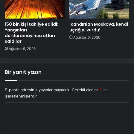
150 bin kişi tahliye edildi:
‘Kandırılan Moskova, kendi
Yangınları
uçağını vurdu’
durduramayınca atları
Ağustos 6, 2026
saldılar
Ağustos 6, 2026
Bir yanıt yazın
E-posta adresiniz yayınlanmayacak.
Gerekli alanlar
*
ile
işaretlenmişlerdir
Y
o
r
u