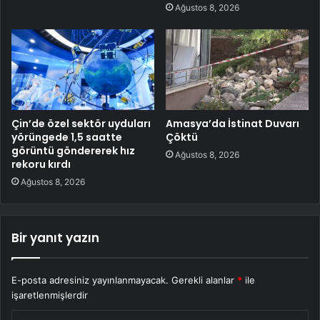
Ağustos 8, 2026
Çin’de özel sektör uyduları
Amasya’da İstinat Duvarı
yörüngede 1,5 saatte
Çöktü
görüntü göndererek hız
Ağustos 8, 2026
rekoru kırdı
Ağustos 8, 2026
Bir yanıt yazın
E-posta adresiniz yayınlanmayacak.
Gerekli alanlar
*
ile
işaretlenmişlerdir