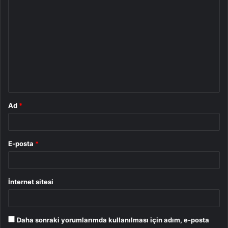
Y
o
r
u
m
*
Ad
*
E-posta
*
İnternet sitesi
Daha sonraki yorumlarımda kullanılması için adım, e-posta