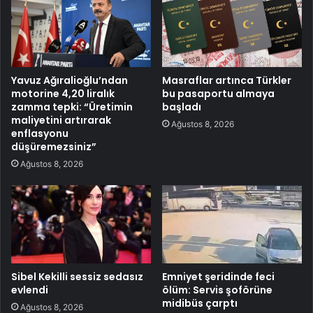
Yavuz Ağıralioğlu’ndan
Masraflar artınca Türkler
motorine 4,20 liralık
bu pasaportu almaya
zamma tepki: “Üretimin
başladı
maliyetini artırarak
Ağustos 8, 2026
enflasyonu
düşüremezsiniz”
Ağustos 8, 2026
Sibel Kekilli sessiz sedasız
Emniyet şeridinde feci
evlendi
ölüm: Servis şoförüne
midibüs çarptı
Ağustos 8, 2026