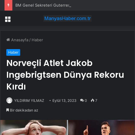
BM Genel Sekreteri Guterres: Kıbrıs’ta barışı dayatamayız, Kıbrıslılar inşa edebilir
Menü
Anasayfa
/
Haber
Haber
Norveçli Atlet Jakob
Ingebrigtsen Dünya Rekoru
Kırdı
YILDIRIM YILMAZ
Eylül 13, 2023
0
7
Bir dakikadan az