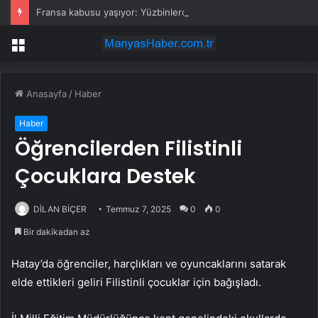
Fransa kabusu yaşıyor: Yüzbinlerce kişi kaçıyor alevler kovalıyor
Menü
Anasayfa
/
Haber
Haber
Öğrencilerden Filistinli
Çocuklara Destek
DİLAN BİÇER
Temmuz 7, 2025
0
0
Bir dakikadan az
Hatay’da öğrenciler, harçlıkları ve oyuncaklarını satarak
elde ettikleri geliri Filistinli çocuklar için bağışladı.