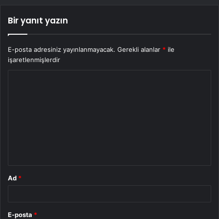
Bir yanıt yazın
E-posta adresiniz yayınlanmayacak.
Gerekli alanlar
*
ile
işaretlenmişlerdir
Y
o
r
u
m
*
Ad
*
E-posta
*