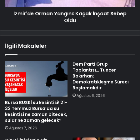
İzmir'de Orman Yangını: Kaçak İnşaat Sebep
Oldu
İlgili Makaleler
Dem Parti Grup
Toplantısı… Tuncer
Bakırhan:
Demokratikleşme Süreci
Başlamalıdır
Ağustos 6, 2026
Bursa BUSKİ su kesintisi! 21-
22 Temmuz Bursa’da su
kesintisi ne zaman bitecek,
sular ne zaman gelecek?
Ağustos 7, 2026