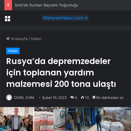
İzmir’de Kurban Bayramı Yoğunluğu
Menü
Anasayfa
/
Haber
Haber
Rusya’da depremzedeler
için toplanan yardım
malzemesi 200 tona ulaştı
CEMİL ZAİM
Şubat 19, 2023
0
10
Bir dakikadan az