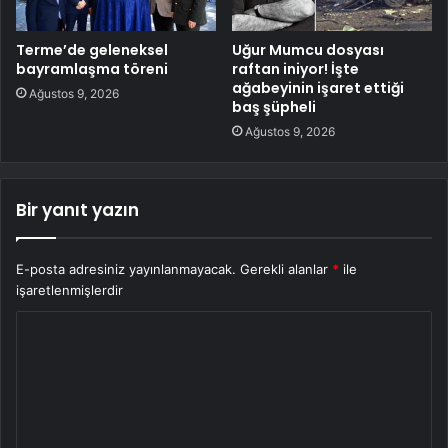
Terme’de geleneksel
Uğur Mumcu dosyası
bayramlaşma töreni
raftan iniyor! İşte
ağabeyinin işaret ettiği
Ağustos 9, 2026
baş şüpheli
Ağustos 9, 2026
Bir yanıt yazın
E-posta adresiniz yayınlanmayacak.
Gerekli alanlar
*
ile
işaretlenmişlerdir
Y
o
r
u
m