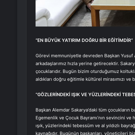
“EN BÜYÜK YATIRIM DOĞRU BİR EĞİTİMDİR”
Görevi memnuniyetle devreden Başkan Yusuf Ale
arkadaşlarımız hızla yerine getirecektir. Sakary
çocuklarıdır. Bugün bizim oturduğumuz koltukla
aldıkları doğru eğitimle kültürel mirasımızı ve 
“GÖZLERİNDEKİ IŞIK VE YÜZLERİNDEKİ TEB
Başkan Alemdar Sakarya’daki tüm çocukların ba
Egemenlik ve Çocuk Bayramı’nın sevincini ve h
ışık, yüzlerindeki tebessüm ve al yıldızlı bayra
kaynağıdır. Bugünün başkanları, yöneticileri biz