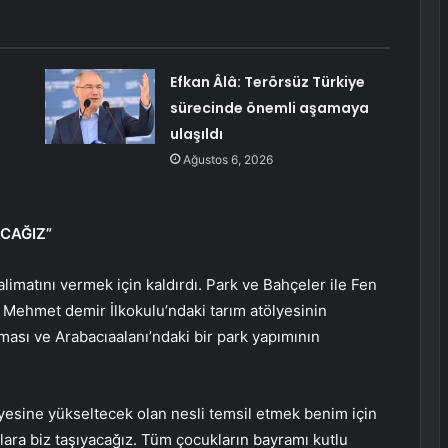
Efkan Âlâ: Terörsüz Türkiye
sürecinde önemli aşamaya
ulaşıldı
Ağustos 6, 2026
ACAĞIZ”
imatını vermek için kaldırdı. Park ve Bahçeler ile Fen
ını Mehmet demir İlkokulu’ndaki tarım atölyesinin
ması ve Arabacıaalanı’ndaki bir park yapımının
yesine yükseltecek olan nesli temsil etmek benim için
lara biz taşıyacağız. Tüm çocukların bayramı kutlu