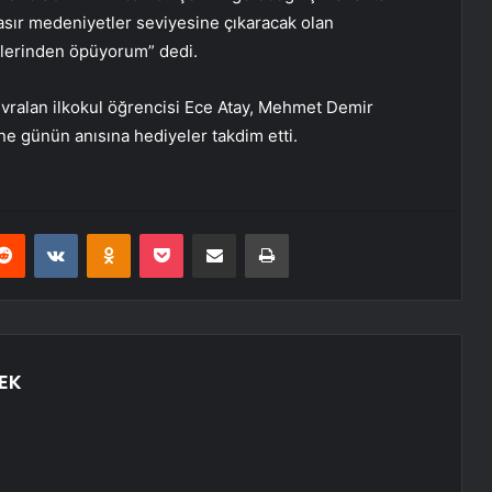
uasır medeniyetler seviyesine çıkaracak olan
özlerinden öpüyorum” dedi.
vralan ilkokul öğrencisi Ece Atay, Mehmet Demir
e günün anısına hediyeler takdim etti.
erest
Reddit
VKontakte
Odnoklassniki
Pocket
E-Posta ile paylaş
Yazdır
EK