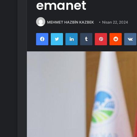
emanet
MEHMET HAZBİN KAZBEK
Nisan 22, 2024
Facebook
Twitter
LinkedIn
Tumblr
Pinterest
Reddit