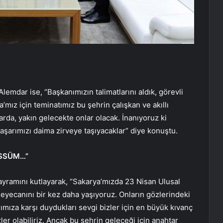
mdar ise, “Başkanımızın talimatlarını aldık, görevli
a’mız için teminatımız bu şehrin çalışkan ve akıllı
rda, yakın gelecekte onlar olacak. İnanıyoruz ki
başarımızı daima zirveye taşıyacaklar” diye konuştu.
ESSÜM…”
yramını kutlayarak, “Sakarya’mızda 23 Nisan Ulusal
eyecanını bir kez daha yaşıyoruz. Onların gözlerindeki
ğımıza karşı duydukları sevgi bizler için en büyük kıvanç
ler olabiliriz. Ancak bu şehrin geleceği için anahtar