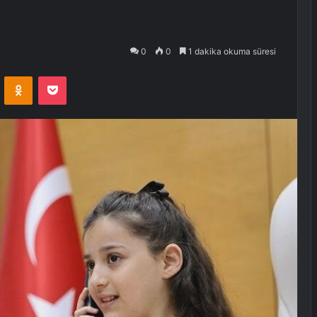
0
0
1 dakika okuma süresi
VKontakte
Odnoklassniki
Pocket