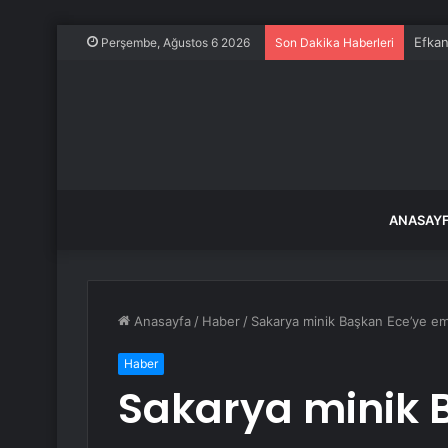
Efkan
Perşembe, Ağustos 6 2026
Son Dakika Haberleri
ANASAY
Anasayfa
/
Haber
/
Sakarya minik Başkan Ece’ye e
Haber
Sakarya minik 