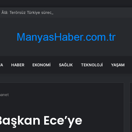
 Âlâ: Terörsüz Türkiye sürecinde önemli aşamaya ulaşıldı
FA
HABER
EKONOMI
SAĞLIK
TEKNOLOJI
YAŞAM
manet
Başkan Ece’ye