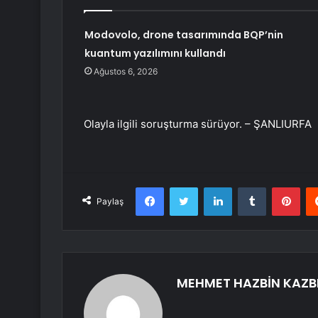
Modovolo, drone tasarımında BQP’nin
kuantum yazılımını kullandı
Ağustos 6, 2026
Olayla ilgili soruşturma sürüyor. – ŞANLIURFA
Facebook
Twitter
LinkedIn
Tumblr
Pint
Paylaş
MEHMET HAZBİN KAZB