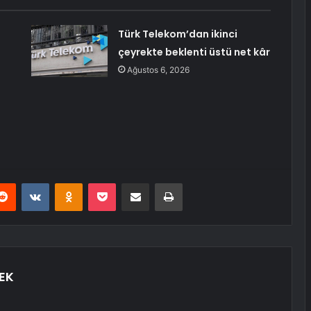
Türk Telekom’dan ikinci
çeyrekte beklenti üstü net kâr
Ağustos 6, 2026
erest
Reddit
VKontakte
Odnoklassniki
Pocket
E-Posta ile paylaş
Yazdır
EK