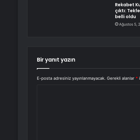
Rekabet K
çıktı: Tekf
belli oldu
Ağustos 5, 
Bir yanıt yazın
E-posta adresiniz yayınlanmayacak.
Gerekli alanlar
*
i
Y
o
r
u
m
*