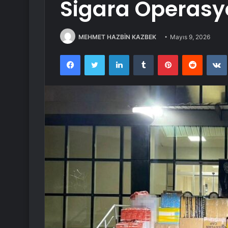
Sigara Operas
MEHMET HAZBİN KAZBEK
Mayıs 9, 2026
Facebook
Twitter
LinkedIn
Tumblr
Pinterest
Reddit