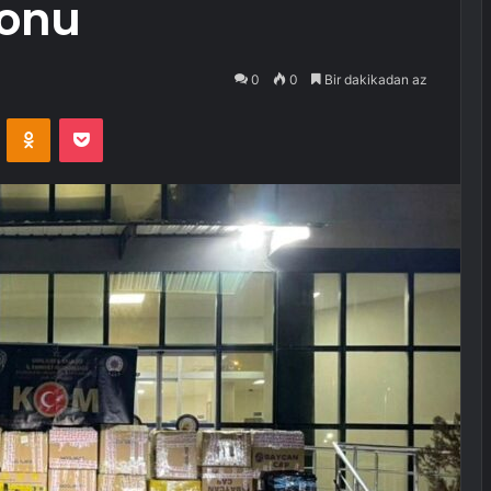
yonu
0
0
Bir dakikadan az
VKontakte
Odnoklassniki
Pocket