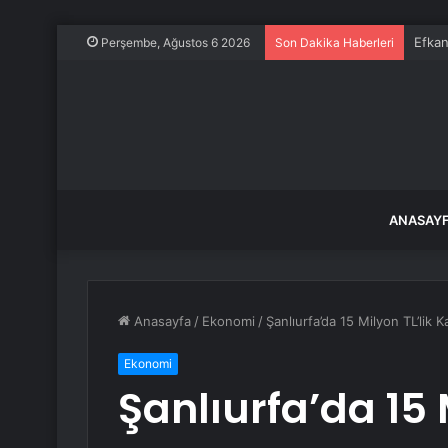
Efkan
Perşembe, Ağustos 6 2026
Son Dakika Haberleri
ANASAY
Anasayfa
/
Ekonomi
/
Şanlıurfa’da 15 Milyon TL’lik
Ekonomi
Şanlıurfa’da 15 