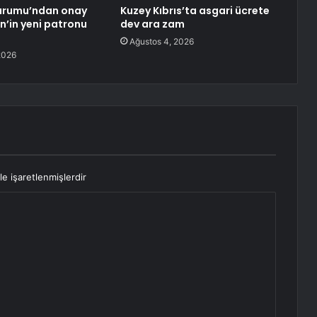
urumu’ndan onay
Kuzey Kıbrıs’ta asgari ücrete
en’in yeni patronu
dev ara zam
Ağustos 4, 2026
2026
le işaretlenmişlerdir