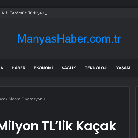
 Âlâ: Terörsüz Türkiye sürecinde önemli aşamaya ulaşıldı
FA
HABER
EKONOMI
SAĞLIK
TEKNOLOJI
YAŞAM
 Kaçak Sigara Operasyonu
Milyon TL’lik Kaçak