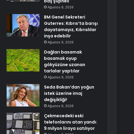
baş şüpheli
Ağustos 9, 2026
BM Genel Sekreteri
Guterres: Kıbrıs’ta barışı
dayatamayız, Kıbrıslılar
inşa edebilir
Ağustos 9, 2026
Dağları basamak
basamak oyup
gökyüzüne uzanan
tarlalar yaptılar
Ağustos 9, 2026
Seda Bakan’dan yoğun
istek üzerine imaj
değişikliği!
Ağustos 9, 2026
Çekmecedeki eski
telefonlarını atan yandı:
9 milyon liraya satılıyor