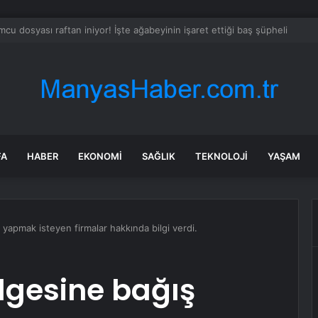
Sekreteri Guterres: Kıbrıs’ta barışı dayatamayız, Kıbrıslılar inşa edebilir
FA
HABER
EKONOMI
SAĞLIK
TEKNOLOJI
YAŞAM
yapmak isteyen firmalar hakkında bilgi verdi.
lgesine bağış