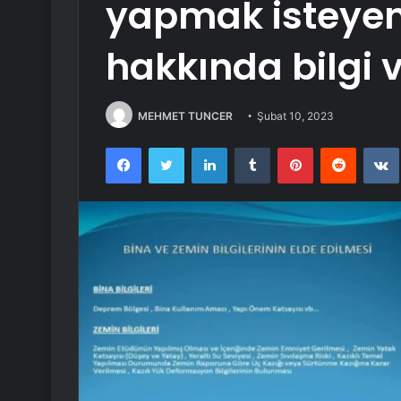
yapmak isteyen
hakkında bilgi v
MEHMET TUNCER
Şubat 10, 2023
Facebook
Twitter
LinkedIn
Tumblr
Pinterest
Reddit