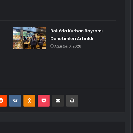
Bolu’da Kurban Bayramı
Denetimleri Artırıldı
Ağustos 6, 2026
erest
Reddit
VKontakte
Odnoklassniki
Pocket
E-Posta ile paylaş
Yazdır