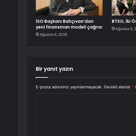
İSO Başkanı Bahçıvan’dan
BTSO, İki Ö
yeni finansman modeli çağrısı
Ağustos 5, 
Ağustos 6, 2026
Bir yanıt yazın
E-posta adresiniz yayınlanmayacak.
Gerekli alanlar
*
i
Y
o
r
u
m