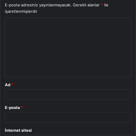
E-posta adresiniz yayınlanmayacak.
Gerekli alanlar
*
ile
işaretlenmişlerdir
Y
o
r
u
m
*
Ad
*
E-posta
*
İnternet sitesi