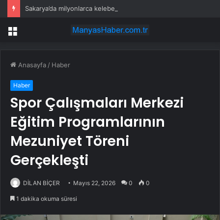
Sakarya’da milyonlarca kelebeğin ölüm dansı
Menü
Anasayfa
/
Haber
Haber
Spor Çalışmaları Merkezi
Eğitim Programlarının
Mezuniyet Töreni
Gerçekleşti
DİLAN BİÇER
Mayıs 22, 2026
0
0
1 dakika okuma süresi