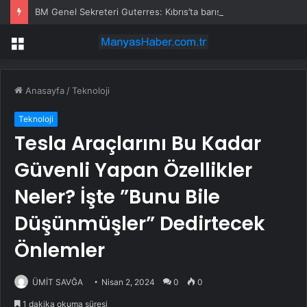
BM Genel Sekreteri Guterres: Kıbrıs’ta barışı dayatamayız, Kıbrıslılar inşa edebilir
Menü
Anasayfa
/
Teknoloji
Teknoloji
Tesla Araçlarını Bu Kadar
Güvenli Yapan Özellikler
Neler? İşte ”Bunu Bile
Düşünmüşler” Dedirtecek
Önlemler
ÜMİT SAVĞA
Nisan 2, 2024
0
0
1 dakika okuma süresi