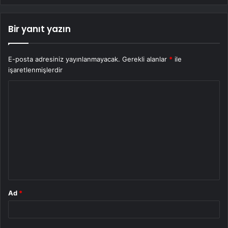
Bir yanıt yazın
E-posta adresiniz yayınlanmayacak.
Gerekli alanlar
*
ile
işaretlenmişlerdir
Y
o
r
u
m
*
Ad
*