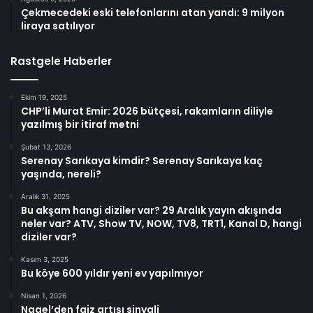
Çekmecedeki eski telefonlarını atan yandı: 9 milyon
liraya satılıyor
Rastgele Haberler
Ekim 19, 2025
CHP’li Murat Emir: 2026 bütçesi, rakamların diliyle
yazılmış bir itiraf metni
Şubat 13, 2026
Serenay Sarıkaya kimdir? Serenay Sarıkaya kaç
yaşında, nereli?
Aralık 31, 2025
Bu akşam hangi diziler var? 29 Aralık yayın akışında
neler var? ATV, Show TV, NOW, TV8, TRT1, Kanal D, hangi
diziler var?
Kasım 3, 2025
Bu köye 600 yıldır yeni ev yapılmıyor
Nisan 1, 2026
Nagel’den faiz artışı sinyali