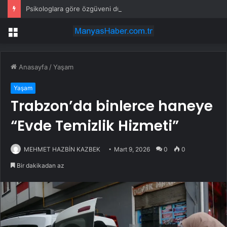
Psikologlara göre özgüveni düşük insanların ağzından düşürmediği 10 cümle
Menü
Anasayfa
/
Yaşam
Yaşam
Trabzon’da binlerce haneye
“Evde Temizlik Hizmeti”
MEHMET HAZBİN KAZBEK
Mart 9, 2026
0
0
Bir dakikadan az