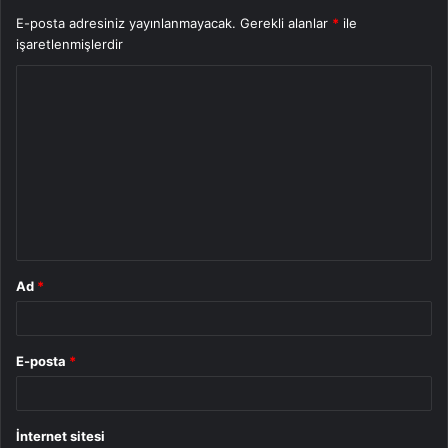
E-posta adresiniz yayınlanmayacak.
Gerekli alanlar
*
ile
işaretlenmişlerdir
Y
o
r
u
m
*
Ad
*
E-posta
*
İnternet sitesi