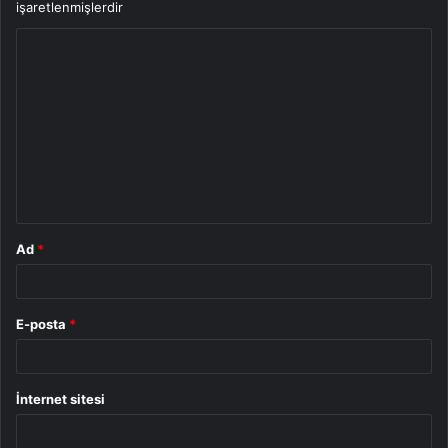
işaretlenmişlerdir
Y
o
r
u
m
*
Ad
*
E-posta
*
İnternet sitesi