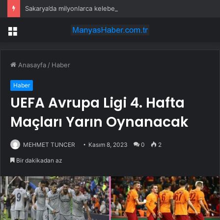
Sakarya’da milyonlarca kelebeğin ölüm dansı
Menü
Anasayfa
/
Haber
Haber
UEFA Avrupa Ligi 4. Hafta
Maçları Yarın Oynanacak
MEHMET TUNCER
Kasım 8, 2023
0
2
Bir dakikadan az