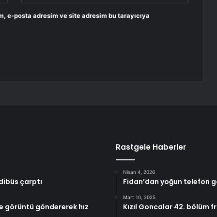
m, e-posta adresim ve site adresim bu tarayıcıya
Rastgele Haberler
Nisan 4, 2026
dibüs çarptı
Fidan’dan yoğun telefon 
Mart 10, 2025
te görüntü göndererek hız
Kızıl Goncalar 42. bölüm f