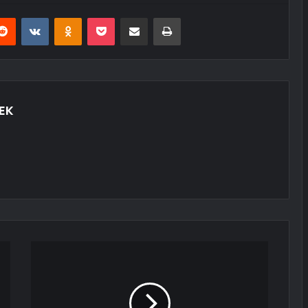
erest
Reddit
VKontakte
Odnoklassniki
Pocket
E-Posta ile paylaş
Yazdır
EK