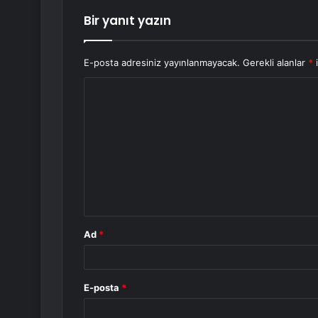
Bir yanıt yazın
E-posta adresiniz yayınlanmayacak.
Gerekli alanlar
*
i
Y
o
r
u
m
*
Ad
*
E-posta
*