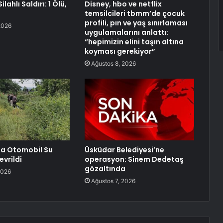
lahlı Saldırı: 1 Ölü,
Disney, hbo ve netflix
temsilcileri tbmm’de çocuk
profili, pın ve yaş sınırlaması
2026
uygulamalarını anlattı:
“hepimizin elini taşın altına
koyması gerekiyor”
Ağustos 8, 2026
a Otomobil Su
Üsküdar Belediyesi’ne
evrildi
operasyon: Sinem Dedetaş
gözaltında
2026
Ağustos 7, 2026