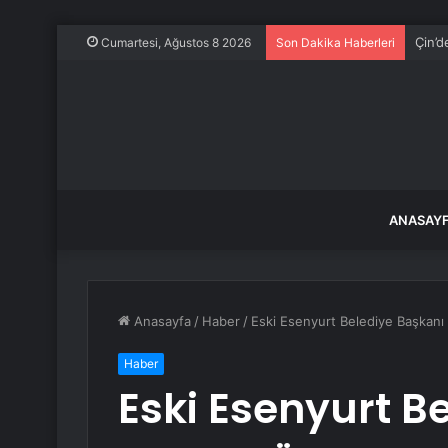
Çin’d
Cumartesi, Ağustos 8 2026
Son Dakika Haberleri
ANASAY
Anasayfa
/
Haber
/
Eski Esenyurt Belediye Başkanı 
Haber
Eski Esenyurt B