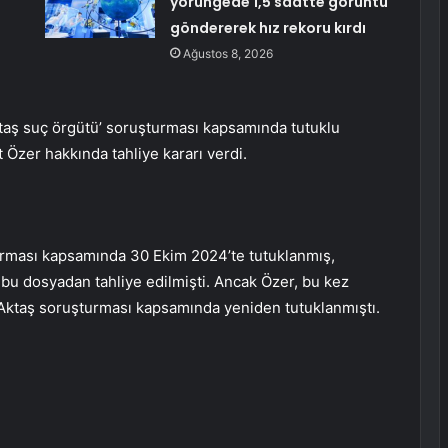
yörüngede 1,5 saatte görüntü
göndererek hız rekoru kırdı
Ağustos 8, 2026
taş suç örgütü’ soruşturması kapsamında tutuklu
Özer hakkında tahliye kararı verdi.
urması kapsamında 30 Ekim 2024’te tutuklanmış,
 dosyadan tahliye edilmişti. Ancak Özer, bu kez
an Aktaş soruşturması kapsamında yeniden tutuklanmıştı.