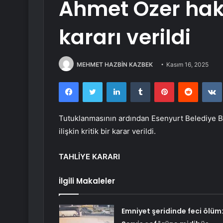
Ahmet Özer hak
kararı verildi
MEHMET HAZBİN KAZBEK
Kasım 16, 2025
Facebook
Twitter
LinkedIn
Tumblr
Pinterest
Reddit
Tutuklanmasının ardından Esenyurt Belediye Ba
ilişkin kritik bir karar verildi.
TAHLİYE KARARI
İlgili Makaleler
Emniyet şeridinde feci ölüm