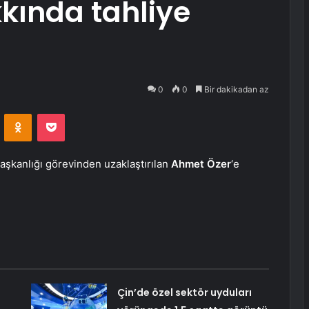
kında tahliye
0
0
Bir dakikadan az
VKontakte
Odnoklassniki
Pocket
şkanlığı görevinden uzaklaştırılan
Ahmet Özer
‘e
:
Çin’de özel sektör uyduları