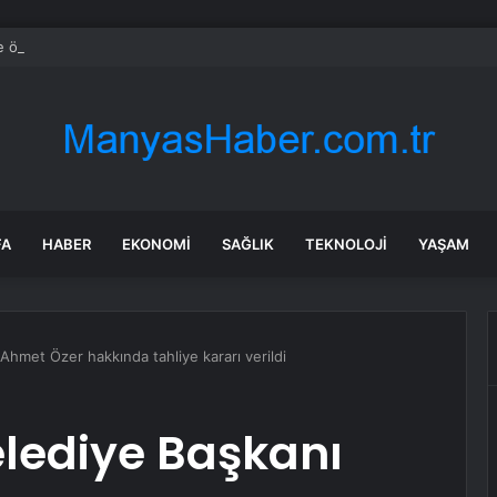
e özel sektör uyduları yörüngede 1,5 saatte görüntü göndererek hız reko
FA
HABER
EKONOMI
SAĞLIK
TEKNOLOJI
YAŞAM
Ahmet Özer hakkında tahliye kararı verildi
elediye Başkanı