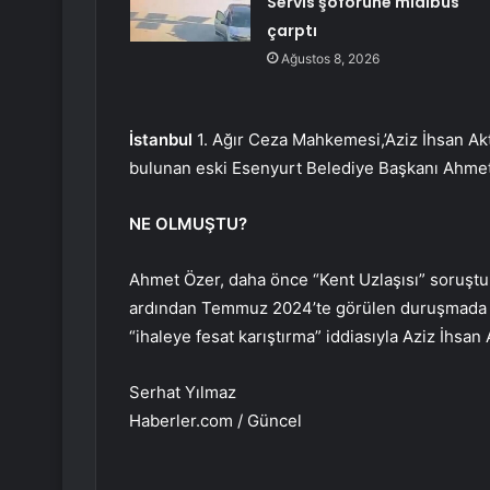
Servis şoförüne midibüs
çarptı
Ağustos 8, 2026
İstanbul
1. Ağır Ceza Mahkemesi,’Aziz İhsan Ak
bulunan eski Esenyurt Belediye Başkanı Ahmet 
NE OLMUŞTU?
Ahmet Özer, daha önce “Kent Uzlaşısı” soruşt
ardından Temmuz 2024’te görülen duruşmada bu
“ihaleye fesat karıştırma” iddiasıyla Aziz İhs
Serhat Yılmaz
Haberler.com / Güncel