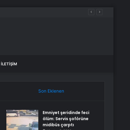
ru kırdı
İLETIŞIM
Son Eklenen
Emniyet şeridinde feci
ölüm: Servis şoförüne
midibüs çarptı