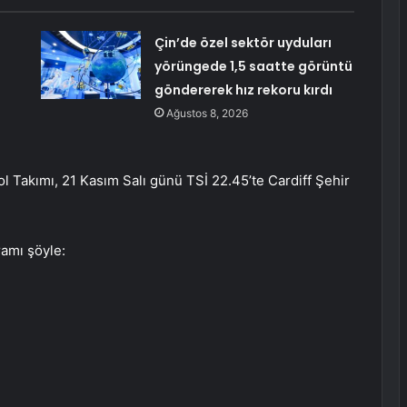
:
Çin’de özel sektör uyduları
yörüngede 1,5 saatte görüntü
göndererek hız rekoru kırdı
Ağustos 8, 2026
bol Takımı, 21 Kasım Salı günü TSİ 22.45’te Cardiff Şehir
amı şöyle: