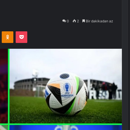
0
2
Bir dakikadan az
VKontakte
Odnoklassniki
Pocket