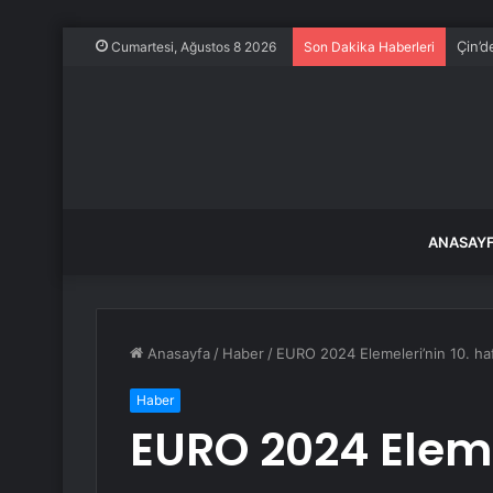
Çin’d
Cumartesi, Ağustos 8 2026
Son Dakika Haberleri
ANASAY
Anasayfa
/
Haber
/
EURO 2024 Elemeleri’nin 10. haf
Haber
EURO 2024 Elemel