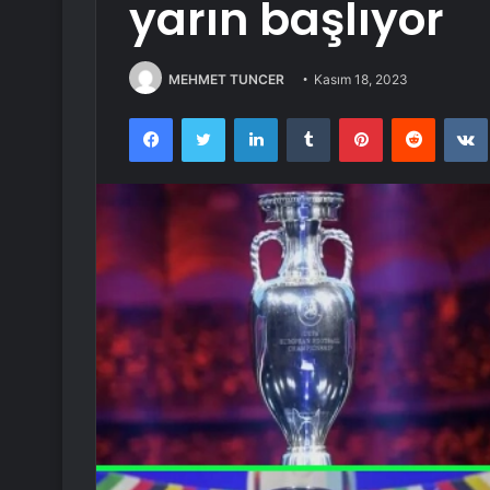
yarın başlıyor
MEHMET TUNCER
Kasım 18, 2023
Facebook
Twitter
LinkedIn
Tumblr
Pinterest
Reddit