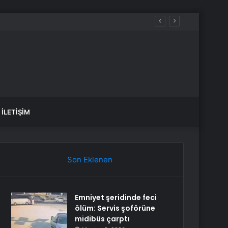
ru kırdı
İLETIŞIM
Son Eklenen
Emniyet şeridinde feci
ölüm: Servis şoförüne
midibüs çarptı