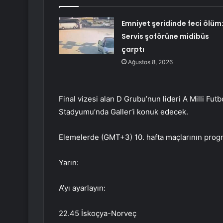
Emniyet şeridinde feci ölüm
Servis şoförüne midibüs
çarptı
Ağustos 8, 2026
Final vizesi alan D Grubu’nun lideri A Milli Fut
Stadyumu’nda Galler’i konuk edecek.
Elemelerde (GMT+3) 10. hafta maçlarının progr
Yarın:
A’yı ayarlayın:
22.45 İskoçya-Norveç