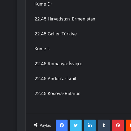
Küme D:
22.45 Hırvatistan-Ermenistan
22.45 Galler-Türkiye
Küme I:
22.45 Romanya-İsviçre
22.45 Andorra-İsrail
22.45 Kosova-Belarus
Facebook
Twitter
LinkedIn
Tumblr
Pint
Paylaş