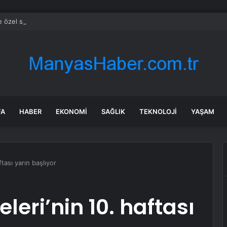
e özel sektör uyduları yörüngede 1,5 saatte görüntü göndererek hız reko
FA
HABER
EKONOMI
SAĞLIK
TEKNOLOJI
YAŞAM
tası yarın başlıyor
eri’nin 10. haftası