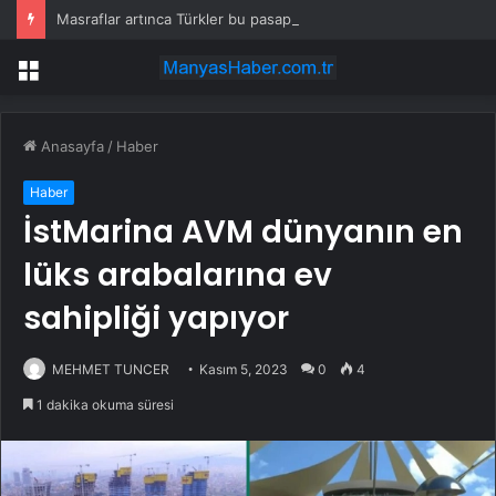
Masraflar artınca Türkler bu pasaportu almaya başladı
Menü
Anasayfa
/
Haber
Haber
İstMarina AVM dünyanın en
lüks arabalarına ev
sahipliği yapıyor
MEHMET TUNCER
Kasım 5, 2023
0
4
1 dakika okuma süresi