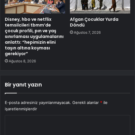
Disney, hbo ve netflix
Afgan Çocuklar Yurda
temsilcileri tbmm’de
Döndü
çocuk profili, pın ve yaş
Ağustos 7, 2026
sınırlaması uygulamalarını
anlattı: “hepimizin elini
taşın altına koyması
gerekiyor”
Ağustos 8, 2026
Bir yanıt yazın
E-posta adresiniz yayınlanmayacak.
Gerekli alanlar
*
ile
işaretlenmişlerdir
Y
o