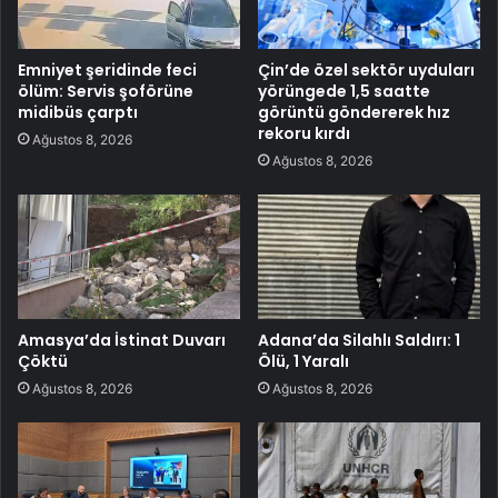
Emniyet şeridinde feci
Çin’de özel sektör uyduları
ölüm: Servis şoförüne
yörüngede 1,5 saatte
midibüs çarptı
görüntü göndererek hız
rekoru kırdı
Ağustos 8, 2026
Ağustos 8, 2026
Amasya’da İstinat Duvarı
Adana’da Silahlı Saldırı: 1
Çöktü
Ölü, 1 Yaralı
Ağustos 8, 2026
Ağustos 8, 2026