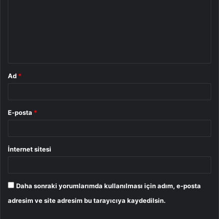
r
u
m
*
Ad
*
E-posta
*
İnternet sitesi
Daha sonraki yorumlarımda kullanılması için adım, e-posta
adresim ve site adresim bu tarayıcıya kaydedilsin.