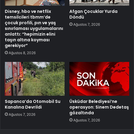
Disney, hbo ve netflix
Afgan Çocuklar Yurda
temsilcileri tbmm’de
Döndü
çocuk profili, pın ve yaş
Ağustos 7, 2026
sınırlaması uygulamalarını
anlattı: “hepimizin elini
taşın altına koyması
gerekiyor”
Ağustos 8, 2026
Sapanca’da Otomobil Su
Üsküdar Belediyesi’ne
Kanalına Devrildi
operasyon: Sinem Dedetaş
gözaltında
Ağustos 7, 2026
Ağustos 7, 2026