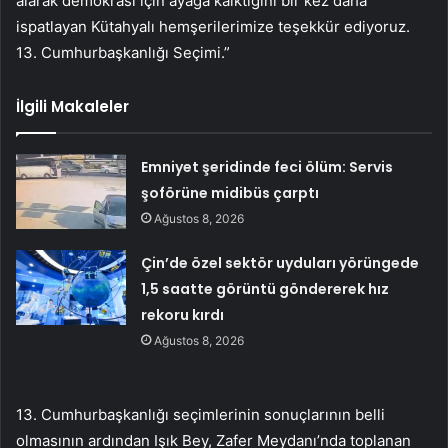
alarak demokrasi için ayağa kalktığını bir kez daha
ispatlayan Kütahyalı hemşerilerimize teşekkür ediyoruz.
13. Cumhurbaşkanlığı Seçimi.”
İlgili Makaleler
Emniyet şeridinde feci ölüm: Servis
şoförüne midibüs çarptı
Ağustos 8, 2026
Çin’de özel sektör uyduları yörüngede
1,5 saatte görüntü göndererek hız
rekoru kırdı
Ağustos 8, 2026
13. Cumhurbaşkanlığı seçimlerinin sonuçlarının belli
olmasının ardından Işık Bey, Zafer Meydanı’nda toplanan