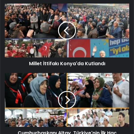
Millet İttifakı Konya'da Kutlandı
Cumhurbaşkanı Altay, Türkiye'nin İlk Hac