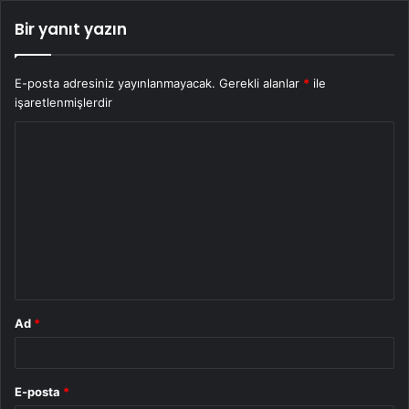
Bir yanıt yazın
E-posta adresiniz yayınlanmayacak.
Gerekli alanlar
*
ile
işaretlenmişlerdir
Y
o
r
u
m
*
Ad
*
E-posta
*