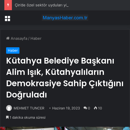
Çin’de özel sektör uyduları yörüngede 1,5 saatte görüntü göndererek hız rekoru kırdı
Menü
Anasayfa
/
Haber
Haber
Kütahya Belediye Başkanı
Alim Işık, Kütahyalıların
Demokrasiye Sahip Çıktığını
Doğruladı
MEHMET TUNCER
Haziran 19, 2023
0
10
1 dakika okuma süresi