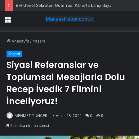
BM Genel Sekreteri Guterres: Kıbrıs’ta barışı dayatamayız, Kıbrıslılar inşa edebilir
Menü
Anasayfa
/
Yaşam
Yaşam
Siyasi Referanslar ve
Toplumsal Mesajlarla Dolu
Recep İvedik 7 Filmini
İnceliyoruz!
MEHMET TUNCER
Aralık 18, 2022
0
8
2 dakika okuma süresi