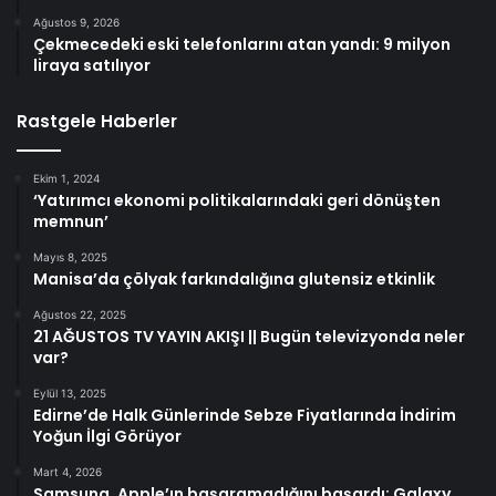
Ağustos 9, 2026
Çekmecedeki eski telefonlarını atan yandı: 9 milyon
liraya satılıyor
Rastgele Haberler
Ekim 1, 2024
‘Yatırımcı ekonomi politikalarındaki geri dönüşten
memnun’
Mayıs 8, 2025
Manisa’da çölyak farkındalığına glutensiz etkinlik
Ağustos 22, 2025
21 AĞUSTOS TV YAYIN AKIŞI || Bugün televizyonda neler
var?
Eylül 13, 2025
Edirne’de Halk Günlerinde Sebze Fiyatlarında İndirim
Yoğun İlgi Görüyor
Mart 4, 2026
Samsung, Apple’ın başaramadığını başardı: Galaxy