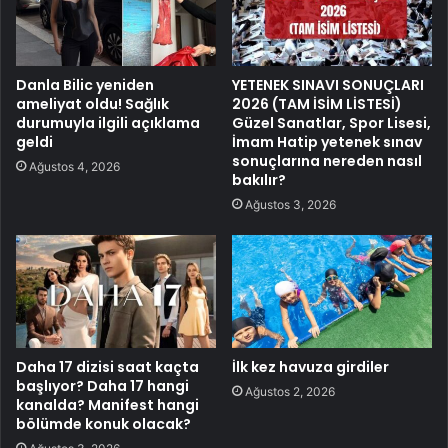
Danla Bilic yeniden
YETENEK SINAVI SONUÇLARI
ameliyat oldu! Sağlık
2026 (TAM İSİM LİSTESİ)
durumuyla ilgili açıklama
Güzel Sanatlar, Spor Lisesi,
geldi
İmam Hatip yetenek sınav
sonuçlarına nereden nasıl
Ağustos 4, 2026
bakılır?
Ağustos 3, 2026
Daha 17 dizisi saat kaçta
İlk kez havuza girdiler
başlıyor? Daha 17 hangi
Ağustos 2, 2026
kanalda? Manifest hangi
bölümde konuk olacak?