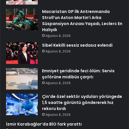
Macaristan GP İlk Antrenmanda
Stroll’un Aston Martin’i Arka
Süspansiyon Arızası Yaşadı, Leclerc En
Hızlıydı
Ağustos 8, 2026
Sibel Kekilli sessiz sedasız evlendi
Ağustos 8, 2026
Emniyet şeridinde feci ölüm: Servis
şoförüne midibüs çarptı
Ağustos 8, 2026
Çin’de özel sektör uyduları yörüngede
1,5 saatte görüntü göndererek hız
rekoru kırdı
Ağustos 8, 2026
İzmir Karabağlar’da BİO fark yarattı