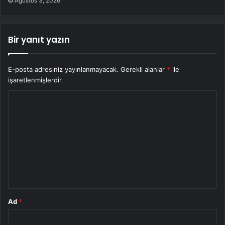
Ağustos 3, 2026
Bir yanıt yazın
E-posta adresiniz yayınlanmayacak.
Gerekli alanlar
*
ile
işaretlenmişlerdir
Y
o
r
u
m
*
Ad
*