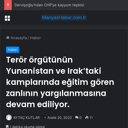
Dervişoğlu’ndan CHP’ye kayyum tepkisi
Menü
Anasayfa
/
Haber
Haber
Terör örgütünün
Yunanistan ve Irak’taki
kamplarında eğitim gören
zanlının yargılanmasına
devam ediliyor.
AYTAÇ KUTLAR
Aralık 20, 2022
0
11
1 dakika okuma süresi