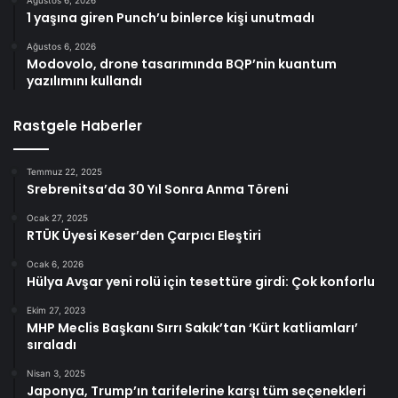
Ağustos 6, 2026
1 yaşına giren Punch’u binlerce kişi unutmadı
Ağustos 6, 2026
Modovolo, drone tasarımında BQP’nin kuantum
yazılımını kullandı
Rastgele Haberler
Temmuz 22, 2025
Srebrenitsa’da 30 Yıl Sonra Anma Töreni
Ocak 27, 2025
RTÜK Üyesi Keser’den Çarpıcı Eleştiri
Ocak 6, 2026
Hülya Avşar yeni rolü için tesettüre girdi: Çok konforlu
Ekim 27, 2023
MHP Meclis Başkanı Sırrı Sakık’tan ‘Kürt katliamları’
sıraladı
Nisan 3, 2025
Japonya, Trump’ın tarifelerine karşı tüm seçenekleri