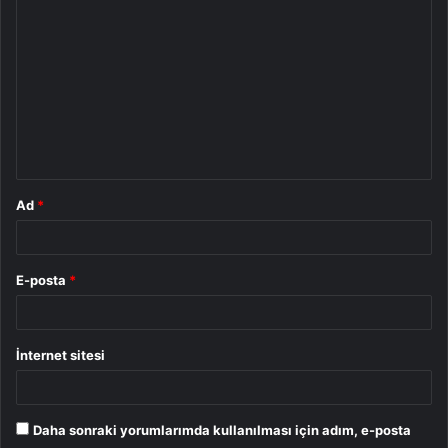
o
r
u
m
*
Ad
*
E-posta
*
İnternet sitesi
Daha sonraki yorumlarımda kullanılması için adım, e-posta