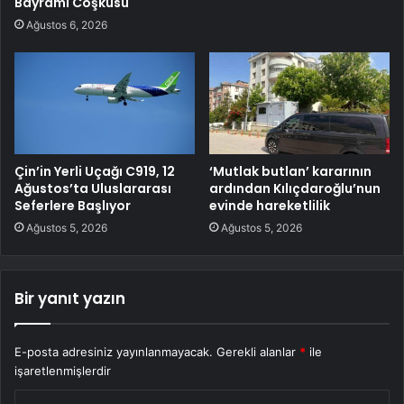
Bayramı Coşkusu
Ağustos 6, 2026
Çin’in Yerli Uçağı C919, 12
‘Mutlak butlan’ kararının
Ağustos’ta Uluslararası
ardından Kılıçdaroğlu’nun
Seferlere Başlıyor
evinde hareketlilik
Ağustos 5, 2026
Ağustos 5, 2026
Bir yanıt yazın
E-posta adresiniz yayınlanmayacak.
Gerekli alanlar
*
ile
işaretlenmişlerdir
Y