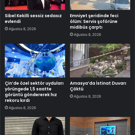
Sibel Kekilli sessiz sedasız
Emniyet şeridinde feci
evlendi
ölüm: Servis şoförüne
midibüs çarptı
Ağustos 8, 2026
Ağustos 8, 2026
Çin’de özel sektör uyduları
Amasya’da İstinat Duvarı
yörüngede 1,5 saatte
Çöktü
görüntü göndererek hız
Ağustos 8, 2026
rekoru kırdı
Ağustos 8, 2026