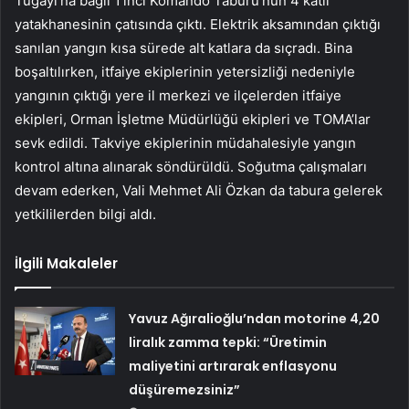
Tugayı’na bağlı 1’inci Komando Taburu’nun 4 katlı
yatakhanesinin çatısında çıktı. Elektrik aksamından çıktığı
sanılan yangın kısa sürede alt katlara da sıçradı. Bina
boşaltılırken, itfaiye ekiplerinin yetersizliği nedeniyle
yangının çıktığı yere il merkezi ve ilçelerden itfaiye
ekipleri, Orman İşletme Müdürlüğü ekipleri ve TOMA’lar
sevk edildi. Takviye ekiplerinin müdahalesiyle yangın
kontrol altına alınarak söndürüldü. Soğutma çalışmaları
devam ederken, Vali Mehmet Ali Özkan da tabura gelerek
yetkililerden bilgi aldı.
İlgili Makaleler
Yavuz Ağıralioğlu’ndan motorine 4,20
liralık zamma tepki: “Üretimin
maliyetini artırarak enflasyonu
düşüremezsiniz”