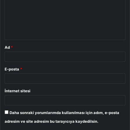
r
u
m
*
Ad
*
E-posta
*
İnternet sitesi
Daha sonraki yorumlarımda kullanılması için adım, e-posta
adresim ve site adresim bu tarayıcıya kaydedilsin.