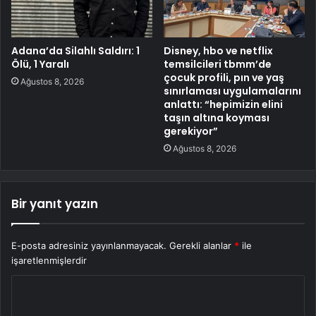
Adana’da Silahlı Saldırı: 1
Disney, hbo ve netflix
Ölü, 1 Yaralı
temsilcileri tbmm’de
çocuk profili, pın ve yaş
Ağustos 8, 2026
sınırlaması uygulamalarını
anlattı: “hepimizin elini
taşın altına koyması
gerekiyor”
Ağustos 8, 2026
Bir yanıt yazın
E-posta adresiniz yayınlanmayacak.
Gerekli alanlar
*
ile
işaretlenmişlerdir
Y
o