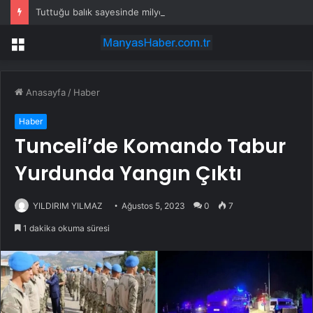
Tuttuğu balık sayesinde milyoner oldu
Menü
Anasayfa
/
Haber
Haber
Tunceli’de Komando Tabur
Yurdunda Yangın Çıktı
YILDIRIM YILMAZ
Ağustos 5, 2023
0
7
1 dakika okuma süresi